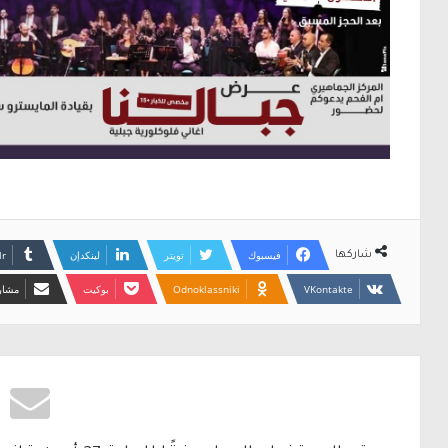
فيسبوك
تويتر
لينكدإن
شاركها
Odnoklassniki
بوكيت
مشارك