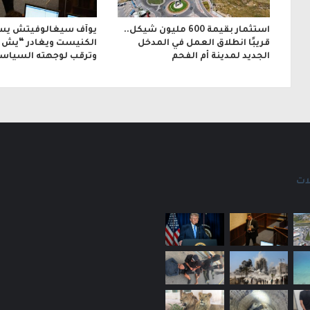
استثمار بقيمة 600 مليون شيكل..
يوآف سيغالوفيتش يس
قريبًا انطلاق العمل في المدخل
الكنيست ويغادر “يش ع
الجديد لمدينة أم الفحم
وترقب لوجهته السياسي
ات