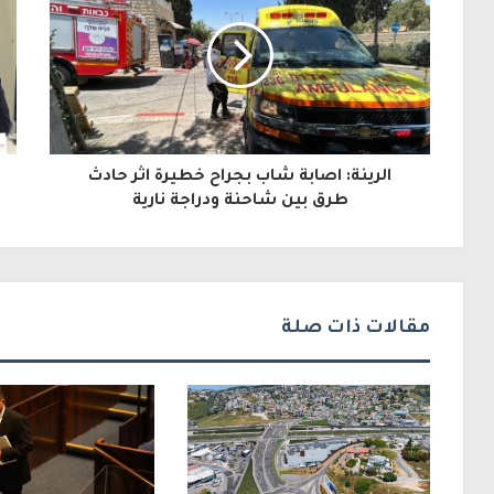
ي
د
ك
ا
ل
الرينة: اصابة شاب بجراح خطيرة اثر حادث
إ
طرق بين شاحنة ودراجة نارية
ل
ك
ت
مقالات ذات صلة
ر
و
ن
ي