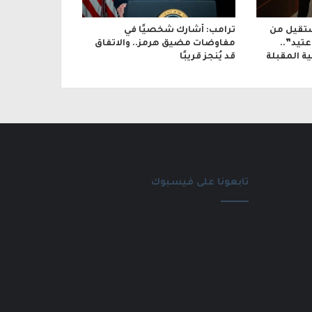
تقيل من
ترامب: أشارك شخصيًا في
تيد”..
مفاوضات مضيق هرمز.. والاتفاق
ة المقبلة
قد يُنجز قريبًا
تابعونا على فيسبوك