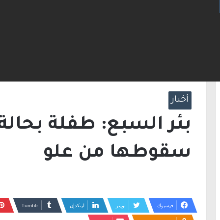
ت مضيق هرمز.. والاتفاق قد يُنجز قريبًا
الرئيسية
/
أخبار
/
بئر السبع: طفلة بحالة خطير
أخبار
بئر السبع: طفلة بحالة 
سقوطها من علو
فيسبوك
تويتر
لينكدإن