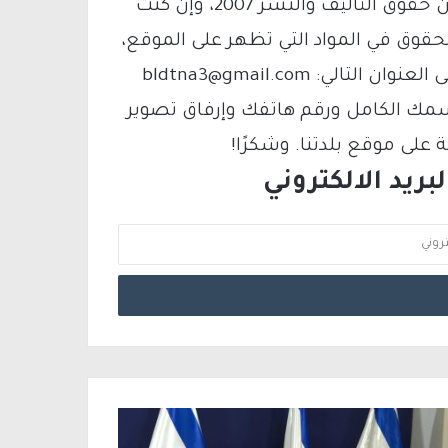
يتم الاستخدام المواد وفقًا للمادة 27 أ من قانون حقوق التأليف والنشر 2007، وإن كنت
لحقوق في المواد التي تظهر على الموقع،
فيمكنك التواصل معنا عبر البريد الإلكتروني على العنوان التالي: bldtna3@gmail.com
سمك الكامل ورقم هاتفك وإرفاق تصوير
لى موقع بلدتنا. وشكرًا!
ريد الالكتروني