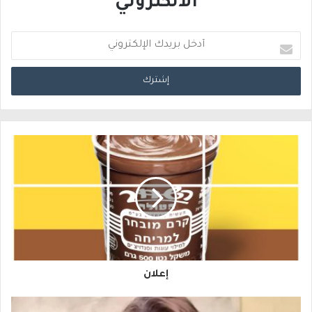
الالكتروني
أ
د
خ
ل
ب
ر
ي
د
ك
ا
إعلان
ل
إ