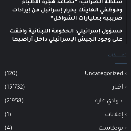
سلطة الضرائب: “تصاعد هجرة الأطباء
وموظفي الهايتك يحرم إسرائيل من إيرادات
ضريبية بمليارات الشواكل”
مسؤول إسرائيلي: الحكومة اللبنانية وافقت
على وجود الجيش الإسرائيلي داخل أراضيها
تصنيفات
(120)
Uncategorized
أخبار
(15٬732)
وادي عاره
(2٬958)
إعلانات
(1)
بودكاست
(4)