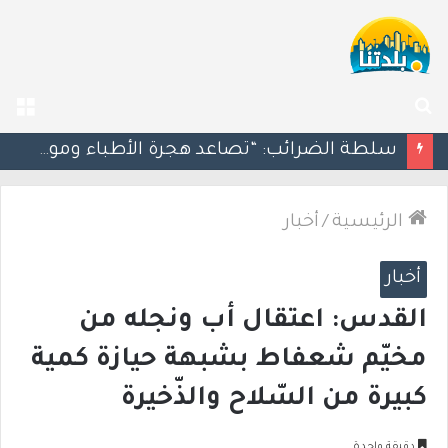
بحث
الق
عن
مسؤول إسرائيلي: الحكومة اللبنانية وافقت على وجود الجيش الإسرائيلي داخل أراضيها
الرئيسية
/
أخبار
أخبار
القدس: اعتقال أب ونجله من
مخيّم شعفاط بشبهة حيازة كمية
كبيرة من السّلاح والذّخيرة
دقيقة واحدة