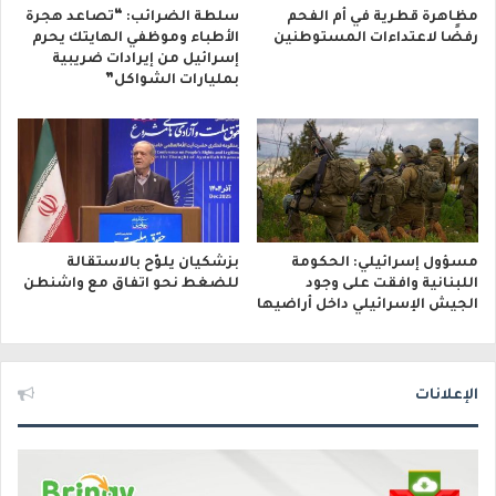
مظاهرة قطرية في أم الفحم
سلطة الضرائب: “تصاعد هجرة
رفضًا لاعتداءات المستوطنين
الأطباء وموظفي الهايتك يحرم
إسرائيل من إيرادات ضريبية
بمليارات الشواكل”
مسؤول إسرائيلي: الحكومة
بزشكيان يلوّح بالاستقالة
اللبنانية وافقت على وجود
للضغط نحو اتفاق مع واشنطن
الجيش الإسرائيلي داخل أراضيها
الإعلانات