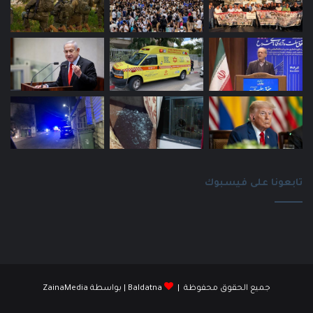
تابعونا على فيسبوك
جميع الحقوق محفوظة |
Baldatna
| بواسطة
ZainaMedia