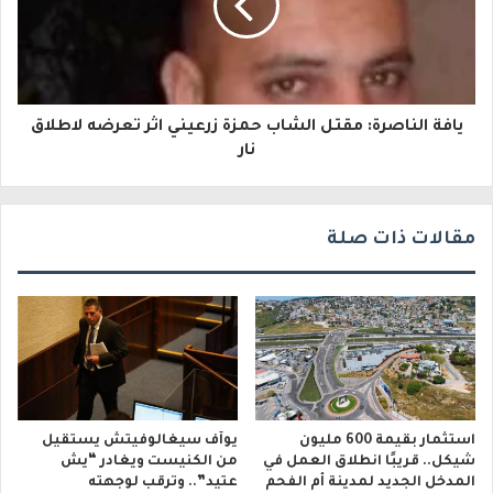
ت
ر
و
يافة الناصرة: مقتل الشاب حمزة زرعيني اثر تعرضه لاطلاق
ن
نار
ي
مقالات ذات صلة
استثمار بقيمة 600 مليون
يوآف سيغالوفيتش يستقيل
شيكل.. قريبًا انطلاق العمل في
من الكنيست ويغادر “يش
المدخل الجديد لمدينة أم الفحم
عتيد”.. وترقب لوجهته