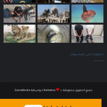
تابعونا على فيسبوك
جميع الحقوق محفوظة |
Baldatna
| بواسطة
ZainaMedia
فيسبوك
انستقرام