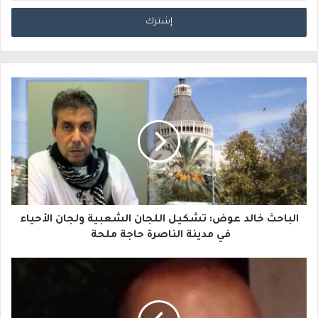
د
خ
ل
ب
ر
ي
د
ك
ا
الباحث خالد عوض: تشكيل اللجان الشعبية ولجان الأحياء
ل
في مدينة الناصرة حاجة ملحة
إ
ل
ك