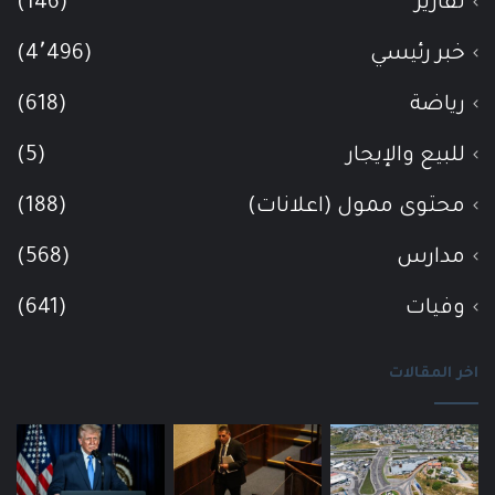
تقارير
(146)
خبر رئيسي
(4٬496)
رياضة
(618)
للبيع والإيجار
(5)
محتوى ممول (اعلانات)
(188)
مدارس
(568)
وفيات
(641)
اخر المقالات