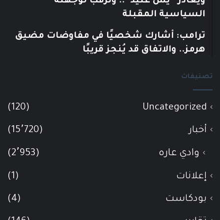
ويغادر “يش عتيد”.. وترقب لوجهته
السياسية المقبلة
ترامب: أشارك شخصيًا في مفاوضات مضيق
هرمز.. والاتفاق قد يُنجز قريبًا
تصنيفات
(120)
Uncategorized
أخبار
(15٬720)
وادي عاره
(2٬953)
إعلانات
(1)
بودكاست
(4)