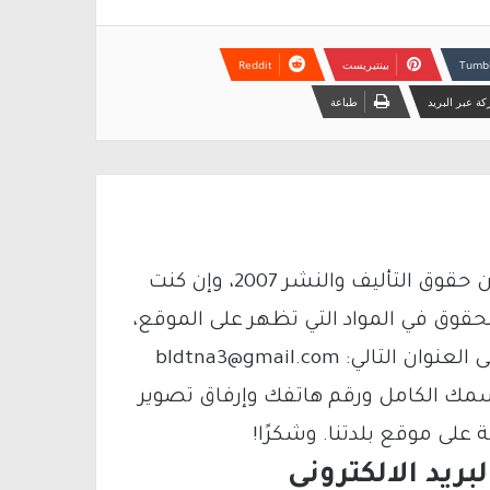
بينتيريست
ة عبر البريد
طباعة
يتم الاستخدام المواد وفقًا للمادة 27 أ من قانون حقوق التأليف والنشر 2007، وإن كنت
لحقوق في المواد التي تظهر على الموقع،
فيمكنك التواصل معنا عبر البريد الإلكتروني على العنوان التالي: bldtna3@gmail.com
سمك الكامل ورقم هاتفك وإرفاق تصوير
لى موقع بلدتنا. وشكرًا!
ريد الالكتروني