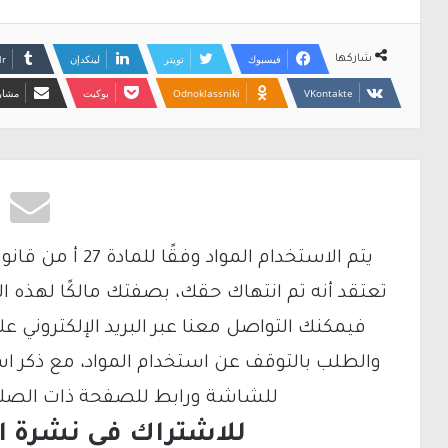
فيسبوك
تويتر
لينكدإن
شاركها
Odnoklassniki
بوكيت
مشارك
تعتقد أنه تم انتهاك حقك، بصفتك مالكًا لهذه ا
والطلب بالتوقف عن استخدام المواد، مع ذكر ا
للشاشة ورابط للصفحة ذات الصلة ع
للاشتراك فى نشرة الب