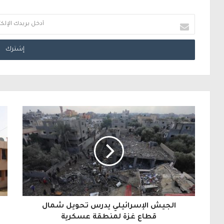
أ
د
خ
ل
ب
ر
ي
د
ك
ا
ل
الجيش الإسرائيلي يدرس تحويل شمال
إ
قطاع غزة لمنطقة عسكرية