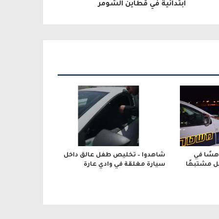
ابتدائية في قطاين الشومر
وام) دهسًا في
شاهدوا – تخليص طفل عالق داخل
ل مشتبهًا
سيارة مغلقة في وادي عارة