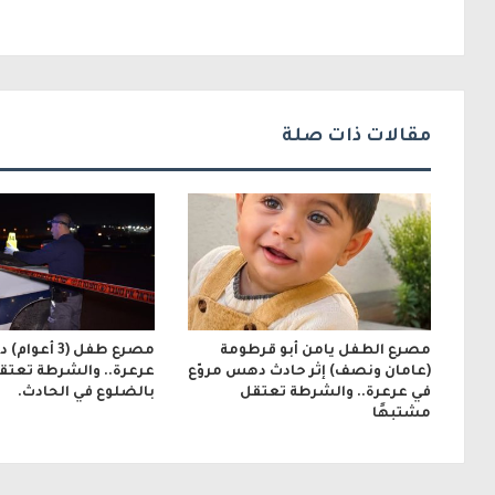
ل
ك
ت
ر
مقالات ذات صلة
و
ن
ي
مصرع الطفل يامن أبو قرطومة
مصرع طفل (3 أع
(عامان ونصف) إثر حادث دهس مروّع
عرعرة.. والشرطة تعتق
في عرعرة.. والشرطة تعتقل
بالضلوع في الحادث.
مشتبهًا