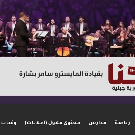
رياضة
مدارس
محتوى ممول (اعلانات)
وفيات
لاق نار في الطيبة.. بعد عام ونصف على مقتل زوجته