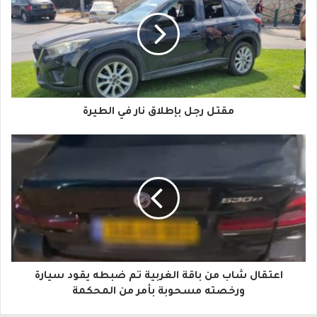
ر
ي
د
ك
ا
مقتل رجل بإطلاق نار في الطيرة
ل
إ
ل
ك
ت
ر
و
اعتقال شاب من باقة الغربية تم ضبطه يقود سيارة
ورخصته مسحوبة بأمر من المحكمة
ن