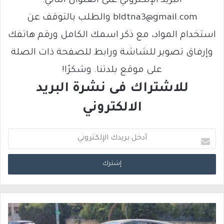
البريد الإلكتروني على العنوان التالي:
bldtna3@gmail.com والطلب بالتوقف عن
استخدام المواد، مع ذكر اسمك الكامل ورقم هاتفك
وإرفاق تصوير للشاشة ورابط للصفحة ذات الصلة
على موقع بلدتنا. وشكرًا!
للاشتراك فى نشرة البريد
الالكتروني
أ
د
خ
ل
ب