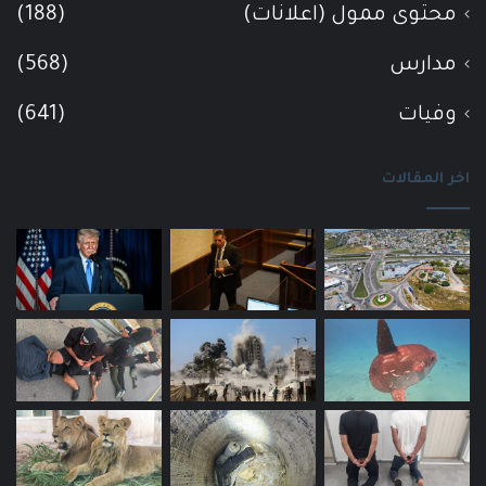
محتوى ممول (اعلانات)
(188)
مدارس
(568)
وفيات
(641)
اخر المقالات