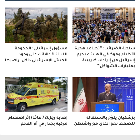
سلطة الضرائب: “تصاعد هجرة
مسؤول إسرائيلي: الحكومة
الأطباء وموظفي الهايتك يحرم
اللبنانية وافقت على وجود
إسرائيل من إيرادات ضريبية
الجيش الإسرائيلي داخل أراضيها
بمليارات الشواكل”
بزشكيان يلوّح بالاستقالة
إصابة رجل(72 عامًا) إثر اصطدام
للضغط نحو اتفاق مع واشنطن
مركبة بجدار في أم الفحم