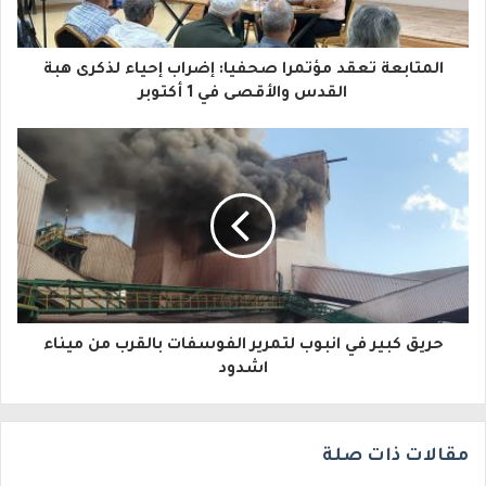
ك
ا
المتابعة تعقد مؤتمرا صحفيا: إضراب إحياء لذكرى هبة
ل
القدس والأقصى في 1 أكتوبر
إ
ل
ك
ت
ر
و
حريق كبير في انبوب لتمرير الفوسفات بالقرب من ميناء
ن
اشدود
ي
مقالات ذات صلة