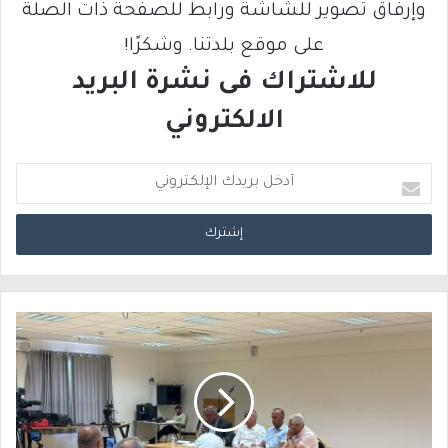
وإرفاق تصوير للشاشة ورابط للصفحة ذات الصلة
على موقع بلدتنا. وشكرًا!
للاشتراك فى نشرة البريد
الالكتروني
أ
د
خ
ل
ب
ر
ي
د