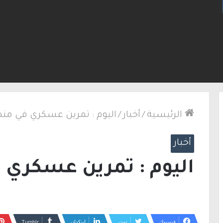
من الناصرة بعد ضبط مسدس ألقاه خلال محاولته الفرا
الرئيسية
/
أخبار
/
اليوم : تمرين عسكري في من
أخبار
اليوم : تمرين عسكري 
فيسبوك
تويتر
لينكدإن