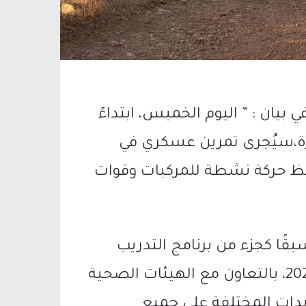
يان : ” اليوم الخميس، ابتداءً
ة،سيُجرى تمرين عسكري في
حظ حركة نشطة للمركبات وقوات
قًا كجزء من برنامج التدريب
السنوي لجيش الدفاع الإسرائيلي لعام 2024، بالتعاون مع الهيئات الصحية
دات المختلفة على جميع