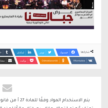
فيسبوك
تويتر
لينكدإن
شاركها
Odnoklassniki
بوكيت
مشارك