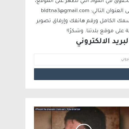
لحقوق في المواد التي تظهر على الموقع،
فيمكنك التواصل معنا عبر البريد الإلكتروني على العنوان التالي: bldtna3@gmail.com
سمك الكامل ورقم هاتفك وإرفاق تصوير
لى موقع بلدتنا. وشكرًا!
ريد الالكتروني