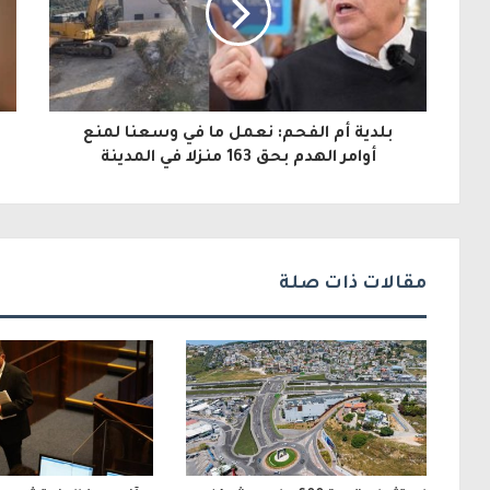
ك
ا
ل
بلدية أم الفحم: نعمل ما في وسعنا لمنع
إ
أوامر الهدم بحق 163 منزلا في المدينة
ل
ك
ت
مقالات ذات صلة
ر
و
ن
ي