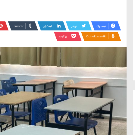
فيسبوك
تويتر
لينكدإن
Odnoklassniki
بوكيت