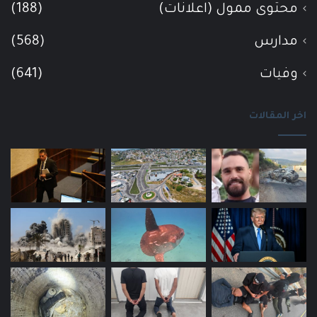
محتوى ممول (اعلانات)
(188)
مدارس
(568)
وفيات
(641)
اخر المقالات