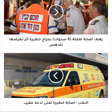
ر
ي
د
ك
ا
رهط: اصابة طفلة (8 سنوات) بجراح خطيرة اثر تعرضها
ل
للدهس
إ
ل
ك
ت
ر
و
النقب : اصابة خطيرة لفتى لدغه عقرب
ن