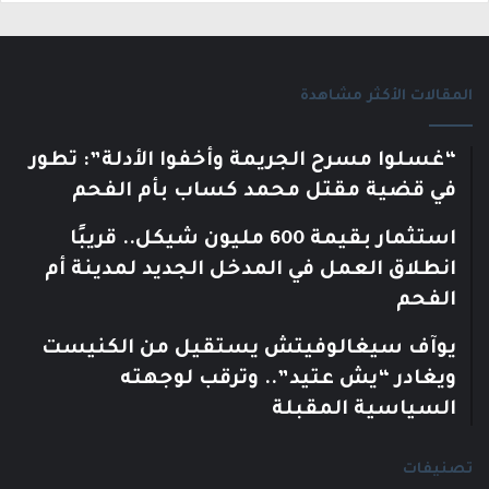
المقالات الأكثر مشاهدة
“غسلوا مسرح الجريمة وأخفوا الأدلة”: تطور
في قضية مقتل محمد كساب بأم الفحم
استثمار بقيمة 600 مليون شيكل.. قريبًا
انطلاق العمل في المدخل الجديد لمدينة أم
الفحم
يوآف سيغالوفيتش يستقيل من الكنيست
ويغادر “يش عتيد”.. وترقب لوجهته
السياسية المقبلة
تصنيفات