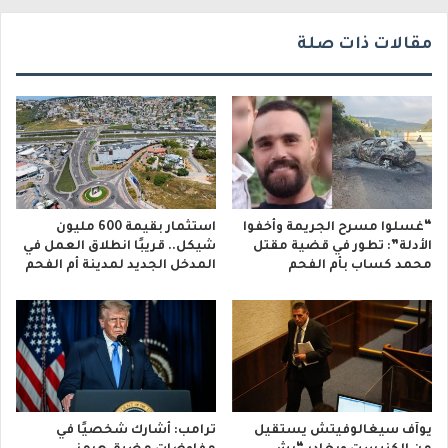
ي
مقالات ذات صلة
“غسلوا مسرح الجريمة وأخفوا
استثمار بقيمة 600 مليون
الأدلة”: تطور في قضية مقتل
شيكل.. قريبًا انطلاق العمل في
محمد كساب بأم الفحم
المدخل الجديد لمدينة أم الفحم
يوآف سيغالوفيتش يستقيل
ترامب: أشارك شخصيًا في