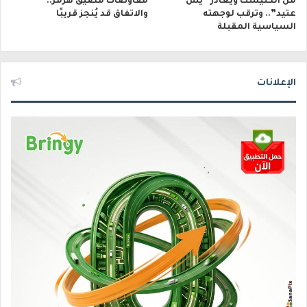
من الكنيست ويغادر “يش
مفاوضات مضيق هرمز..
عتيد”.. وترقب لوجهته
والاتفاق قد يُنجز قريبًا
السياسية المقبلة
الإعلانات