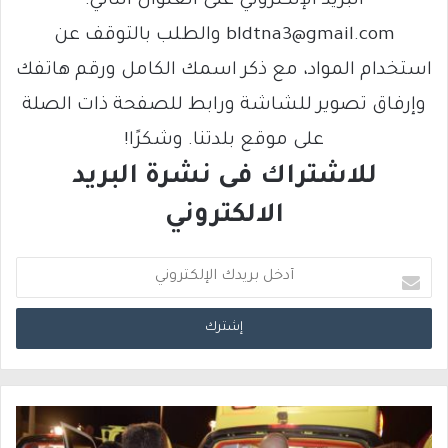
البريد الإلكتروني على العنوان التالي:
bldtna3@gmail.com والطلب بالتوقف عن
استخدام المواد، مع ذكر اسمك الكامل ورقم هاتفك
وإرفاق تصوير للشاشة ورابط للصفحة ذات الصلة
على موقع بلدتنا. وشكرًا!
للاشتراك فى نشرة البريد
الالكتروني
أ
د
خ
ل
ب