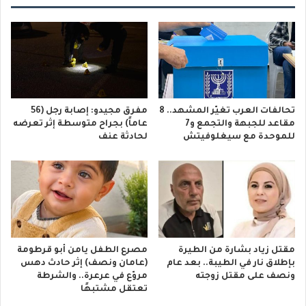
تحالفات العرب تغيّر المشهد.. 8
مفرق مجيدو: إصابة رجل (56
مقاعد للجبهة والتجمع و7
عاماً) بجراح متوسطة إثر تعرضه
للموحدة مع سيغلوفيتش
لحادثة عنف
مقتل زياد بشارة من الطيرة
مصرع الطفل يامن أبو قرطومة
بإطلاق نار في الطيبة.. بعد عام
(عامان ونصف) إثر حادث دهس
ونصف على مقتل زوجته
مروّع في عرعرة.. والشرطة
تعتقل مشتبهًا