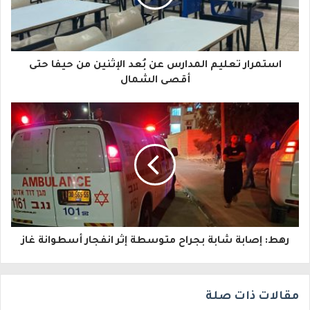
د
ك
ا
استمرار تعليم المدارس عن بُعد الإثنين من حيفا حتى
ل
أقصى الشمال
إ
ل
ك
ت
ر
و
رهط: إصابة شابة بجراح متوسطة إثر انفجار أسطوانة غاز
ن
ي
مقالات ذات صلة