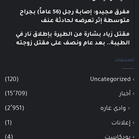
مفرق مجيدو: إصابة رجل (56 عاماً) بجراح
متوسطة إثر تعرضه لحادثة عنف
مقتل زياد بشارة من الطيرة بإطلاق نار في
الطيبة.. بعد عام ونصف على مقتل زوجته
تصنيفات
(120)
Uncategorized
أخبار
(15٬709)
وادي عاره
(2٬951)
إعلانات
(1)
بودكاست
(4)