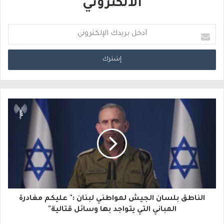
الالكتروني
أ
د
خ
ل
ب
ر
ي
د
ك
ا
الناطق بلسان الجيش لمواطني لبنان :" عليكم مغادرة
ل
المباني التي يتواجد بها وسائل قتالية"