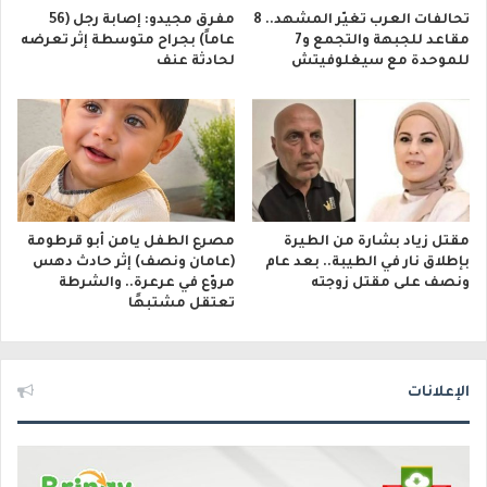
تحالفات العرب تغيّر المشهد.. 8
مفرق مجيدو: إصابة رجل (56
مقاعد للجبهة والتجمع و7
عاماً) بجراح متوسطة إثر تعرضه
للموحدة مع سيغلوفيتش
لحادثة عنف
مقتل زياد بشارة من الطيرة
مصرع الطفل يامن أبو قرطومة
بإطلاق نار في الطيبة.. بعد عام
(عامان ونصف) إثر حادث دهس
ونصف على مقتل زوجته
مروّع في عرعرة.. والشرطة
تعتقل مشتبهًا
الإعلانات