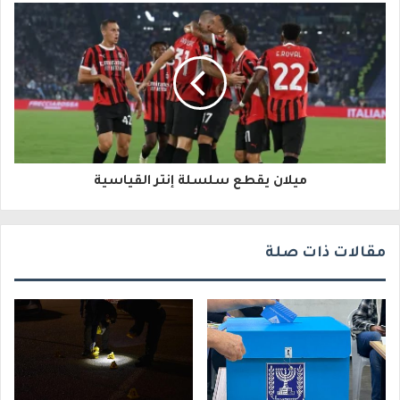
إ
ل
ك
ت
ر
و
ميلان يقطع سلسلة إنتر القياسية
ن
ي
مقالات ذات صلة