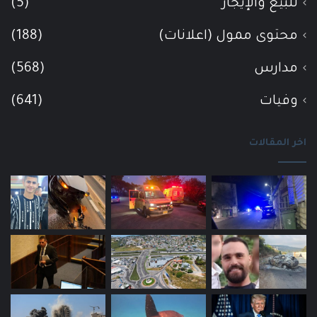
للبيع والإيجار
(5)
محتوى ممول (اعلانات)
(188)
مدارس
(568)
وفيات
(641)
اخر المقالات