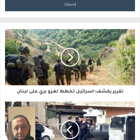
خ
ل
ب
ر
ي
د
ك
ا
تقرير يكشف: اسرائيل تخطط لغزو بري على لبنان
ل
إ
ل
ك