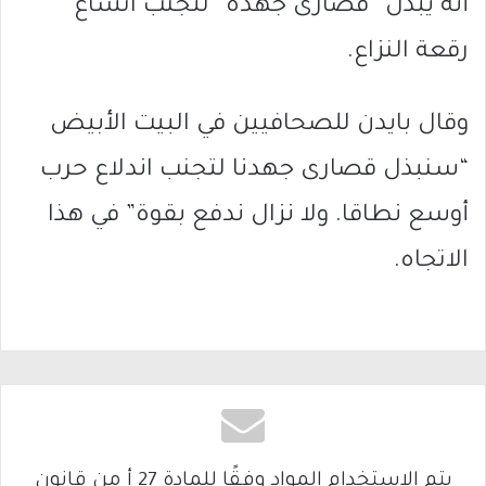
أنه يبذل “قصارى جهده” لتجنب اتساع
رقعة النزاع.
وقال بايدن للصحافيين في البيت الأبيض
“سنبذل قصارى جهدنا لتجنب اندلاع حرب
أوسع نطاقا. ولا نزال ندفع بقوة” في هذا
الاتجاه.
يتم الاستخدام المواد وفقًا للمادة 27 أ من قانون