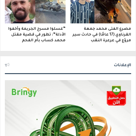
مصرع الفتى محمد جمعة
“غسلوا مسرح الجريمة وأخفوا
القرناوي (17 عامًا) في حادث سير
الأدلة”: تطور في قضية مقتل
مروّع في عرعرة النقب
محمد كساب بأم الفحم
الإعلانات