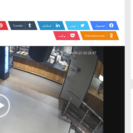
فيسبوك
تويتر
لينكدإن
Odnoklassniki
بوكيت
مشغل
الفيديو