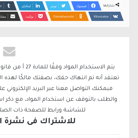
فيسبوك
تويتر
لينكدإن
شاركها
Odnoklassniki
بوكيت
مشارك
تعتقد أنه تم انتهاك حقك، بصفتك مالكًا لهذه ا
والطلب بالتوقف عن استخدام المواد، مع ذكر ا
للشاشة ورابط للصفحة ذات الصلة ع
للاشتراك فى نشرة الب