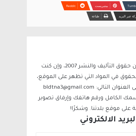
بينتيريست
ة عبر البريد
طباعة
يتم الاستخدام المواد وفقًا للمادة 27 أ من قانون حقوق التأليف والنشر 2007، وإن كنت
لحقوق في المواد التي تظهر على الموقع،
فيمكنك التواصل معنا عبر البريد الإلكتروني على العنوان التالي: bldtna3@gmail.com
سمك الكامل ورقم هاتفك وإرفاق تصوير
لى موقع بلدتنا. وشكرًا!
ريد الالكتروني