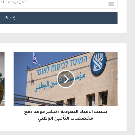
أ
د
خ
ل
ب
ر
ي
د
ك
ا
ل
بسبب الاعياد اليهودية : تبكير موعد دفع
إ
مخصصات التأمين الوطني
ل