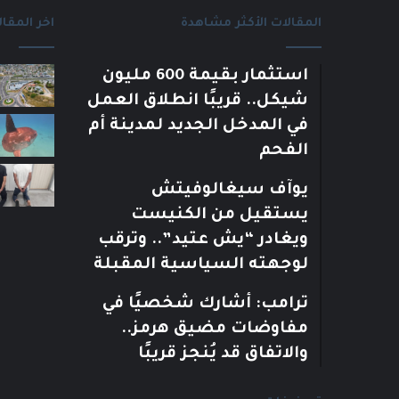
المقالات الأكثر مشاهدة
اخر المقال
استثمار بقيمة 600 مليون
شيكل.. قريبًا انطلاق العمل
في المدخل الجديد لمدينة أم
الفحم
يوآف سيغالوفيتش
يستقيل من الكنيست
ويغادر “يش عتيد”.. وترقب
لوجهته السياسية المقبلة
ترامب: أشارك شخصيًا في
مفاوضات مضيق هرمز..
والاتفاق قد يُنجز قريبًا