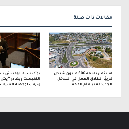
ك
ت
مقالات ذات صلة
ر
و
ن
ي
استثمار بقيمة 600 مليون شيكل..
يوآف سيغالوفيتش يس
قريبًا انطلاق العمل في المدخل
الكنيست ويغادر “يش ع
الجديد لمدينة أم الفحم
وترقب لوجهته السياسي