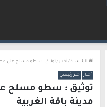
ت مضيق هرمز.. والاتفاق قد يُنجز قريبًا
الرئيسية
/
أخبار
/
توثيق : سطو مسلح على مطعم
أخبار
خبر رئيسي
توثيق : سطو مسلح ع
مدينة باقة الغربية