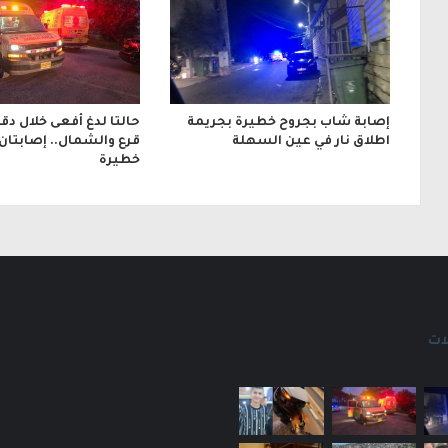
ن
ي
إصابة شاب بجروح خطيرة بجريمة
حالتا لدغ أفعى خلال دق
اطلاق نار في عين السهلة
قرع والشمال.. إصابتان
خطيرة
ات