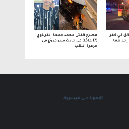
ائق في كفر
مصرع الفتى محمد جمعة القرناوي
 إحداهما
(17 عامًا) في حادث سير مروّع في
عرعرة النقب
تابعونا على فيسبوك