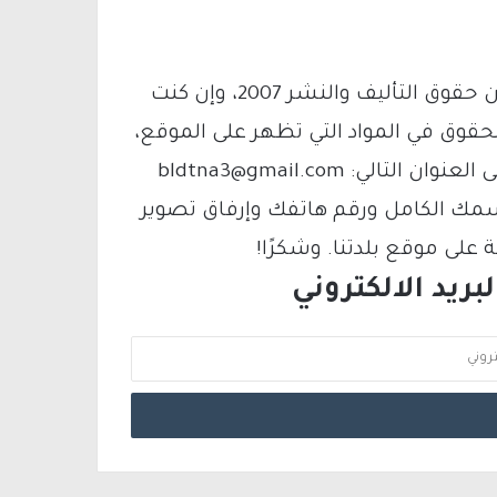
يتم الاستخدام المواد وفقًا للمادة 27 أ من قانون حقوق التأليف والنشر 2007، وإن كنت
لحقوق في المواد التي تظهر على الموقع،
فيمكنك التواصل معنا عبر البريد الإلكتروني على العنوان التالي: bldtna3@gmail.com
سمك الكامل ورقم هاتفك وإرفاق تصوير
لى موقع بلدتنا. وشكرًا!
ريد الالكتروني