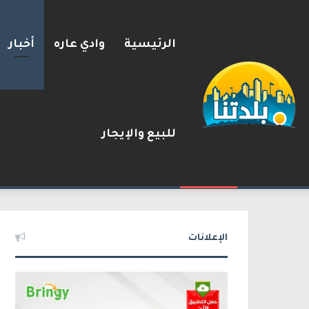
الرئيسية
وادي عاره
أخبار
للبيع والإيجار
مصرع الفتى محمد جمعة القرناوي (17 عامًا) في حادث سير مروّع في ع
2026-08-08
شريط الأخبار
الإعلانات