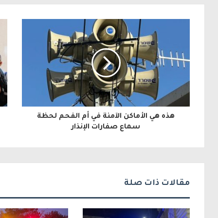
ب
ر
ي
د
ك
ا
ل
هذه هي الأماكن الآمنة في أم الفحم لحظة
إ
سماع صفارات الإنذار
ل
ك
ت
مقالات ذات صلة
ر
و