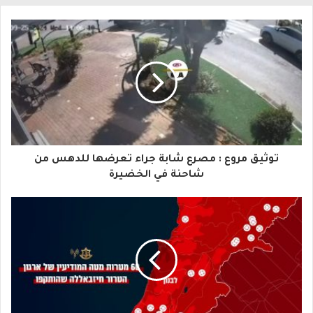
ل
ب
ر
ي
د
ك
ا
توثيق مروع : مصرع شابة جراء تعرضها للدهس من
ل
شاحنة في الخضيرة
إ
ل
ك
ت
ر