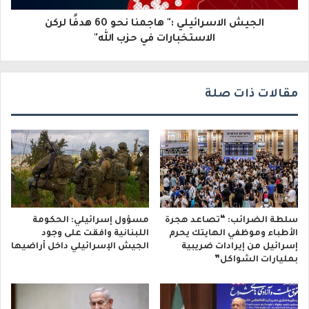
و
الجيش الاسرائيلي :" هاجمنا نحو 60 هدفًا لركن
ن
الاستخبارات في حزب الله"
ي
مقالات ذات صلة
سلطة الضرائب: “تصاعد هجرة
مسؤول إسرائيلي: الحكومة
الأطباء وموظفي الهايتك يحرم
اللبنانية وافقت على وجود
إسرائيل من إيرادات ضريبية
الجيش الإسرائيلي داخل أراضيها
بمليارات الشواكل”