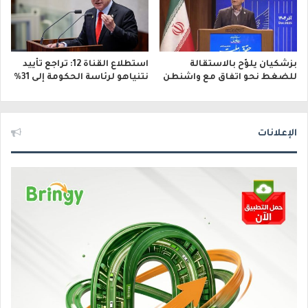
بزشكيان يلوّح بالاستقالة
استطلاع القناة 12: تراجع تأييد
للضغط نحو اتفاق مع واشنطن
نتنياهو لرئاسة الحكومة إلى 31%
الإعلانات