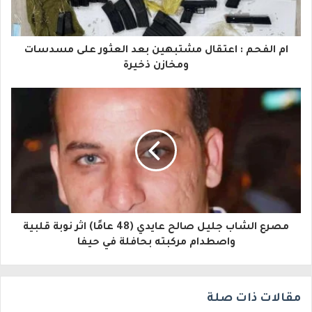
ك
ا
ام الفحم : اعتقال مشتبهين بعد العثور على مسدسات
ل
ومخازن ذخيرة
إ
ل
ك
ت
ر
و
مصرع الشاب جليل صالح عايدي (48 عامًا) اثر نوبة قلبية
ن
واصطدام مركبته بحافلة في حيفا
ي
مقالات ذات صلة