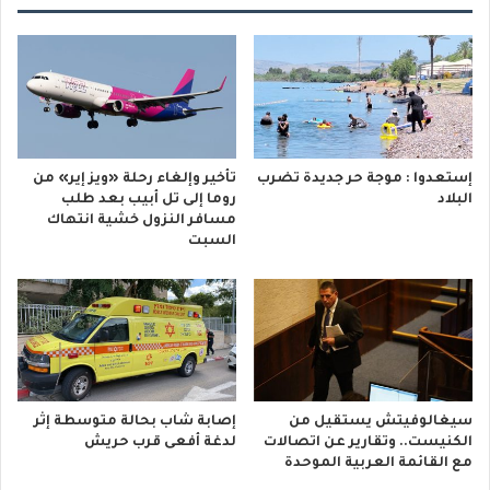
إستعدوا : موجة حر جديدة تضرب
تأخير وإلغاء رحلة «ويز إير» من
البلاد
روما إلى تل أبيب بعد طلب
مسافر النزول خشية انتهاك
السبت
سيغالوفيتش يستقيل من
إصابة شاب بحالة متوسطة إثر
الكنيست.. وتقارير عن اتصالات
لدغة أفعى قرب حريش
مع القائمة العربية الموحدة