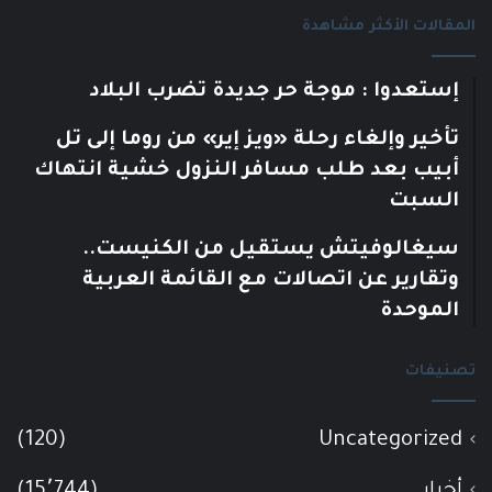
المقالات الأكثر مشاهدة
إستعدوا : موجة حر جديدة تضرب البلاد
تأخير وإلغاء رحلة «ويز إير» من روما إلى تل
أبيب بعد طلب مسافر النزول خشية انتهاك
السبت
سيغالوفيتش يستقيل من الكنيست..
وتقارير عن اتصالات مع القائمة العربية
الموحدة
تصنيفات
(120)
Uncategorized
أخبار
(15٬744)