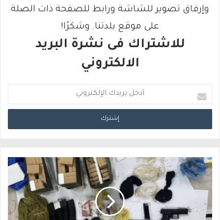
وإرفاق تصوير للشاشة ورابط للصفحة ذات الصلة
على موقع بلدتنا. وشكرًا!
للاشتراك فى نشرة البريد
الالكتروني
أ
د
خ
ل
ب
ر
ي
د