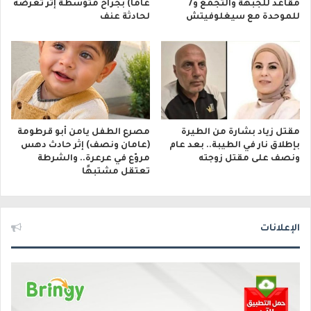
مقاعد للجبهة والتجمع و7
عاماً) بجراح متوسطة إثر تعرضه
للموحدة مع سيغلوفيتش
لحادثة عنف
مقتل زياد بشارة من الطيرة
مصرع الطفل يامن أبو قرطومة
بإطلاق نار في الطيبة.. بعد عام
(عامان ونصف) إثر حادث دهس
ونصف على مقتل زوجته
مروّع في عرعرة.. والشرطة
تعتقل مشتبهًا
الإعلانات