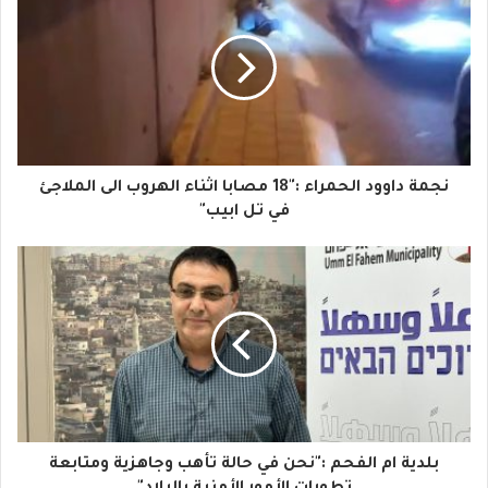
ر
ي
د
ك
ا
نجمة داوود الحمراء :"18 مصابا اثناء الهروب الى الملاجئ
ل
في تل ابيب"
إ
ل
ك
ت
ر
و
بلدية ام الفحم :"نحن في حالة تأهب وجاهزية ومتابعة
ن