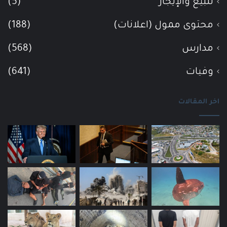
للبيع والإيجار
(5)
محتوى ممول (اعلانات)
(188)
مدارس
(568)
وفيات
(641)
اخر المقالات