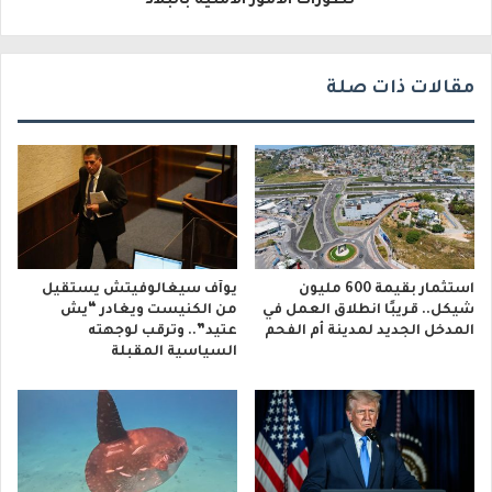
تطورات الأمور الأمنية بالبلاد"
ي
مقالات ذات صلة
استثمار بقيمة 600 مليون
يوآف سيغالوفيتش يستقيل
شيكل.. قريبًا انطلاق العمل في
من الكنيست ويغادر “يش
المدخل الجديد لمدينة أم الفحم
عتيد”.. وترقب لوجهته
السياسية المقبلة