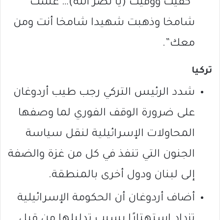
“كفّيت ووفّيت (يا نصر الله)… عشت
شامخا وذهبت شهيدا شامخا أنت ومن
معك”.
تركيا
شدد الرئيس التركي رجب طيب أردوغان
على ضرورة الوقف الفوري لما وصفها
المحاولات الإسرائيلية لنقل سياسة
الجنون التي تنفذ في كل من غزة والضفة
إلى لبنان ودول أخرى بالمنطقة.
أضاف أردوغان أن الحكومة الإسرائيلية
تزداد استهتارًا بسبب تدليلها من قبل