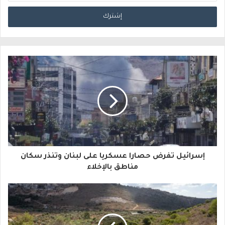
د
خ
ل
ب
ر
ي
د
ك
ا
إسرائيل تفرض حصارا عسكريا على لبنان وتنذر سكان
ل
مناطق بالإخلاء
إ
ل
ك