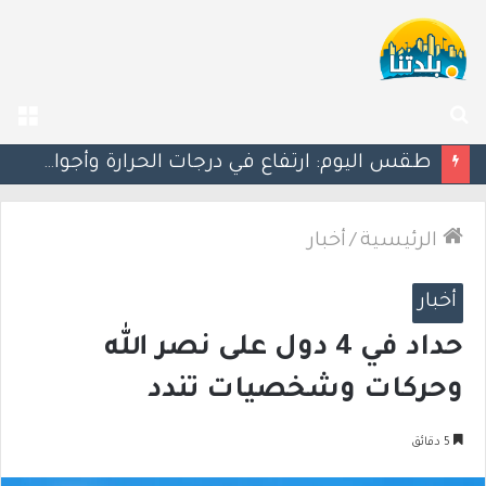
بحث
الق
عن
طقس اليوم: ارتفاع في درجات الحرارة وأجواء حارة وجافة.. 42 درجة في إيلات
الرئيسية
/
أخبار
أخبار
حداد في 4 دول على نصر الله
وحركات وشخصيات تندد
5 دقائق