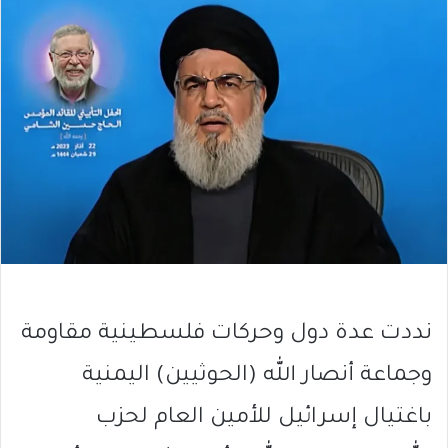
نددت عدة دول وحركات فلسطينية مقاومة
وجماعة أنصار الله (الحوثيين) اليمنية
باغتيال إسرائيل للأمين العام لحزب