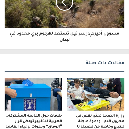
ت
ر
و
مسؤول أميركي: إسرائيل تستعد لهجوم بري محدود في
ن
لبنان
ي
مقالات ذات صلة
وزارة الصحة تحذّر: نقص في
خلافات حول القائمة المشتركة..
مخزون الدم.. ودعوة عاجلة
العربية للتغيير ترفض قرار
للتبرع وخاصة من فصيلة O
“الوفاق” ودعوات لإحياء القائمة