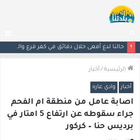
بحث
الق
عن
مصرع الفتى محمد جمعة القرناوي (17 عامًا) في حادث سير مروّع في عرعرة النقب
الرئيسية
/
أخبار
أخبار
وادي عاره
اصابة عامل من منطقة ام الفحم
جراء سقوطه عن ارتفاع 5 امتار في
برديس حنا – كركور