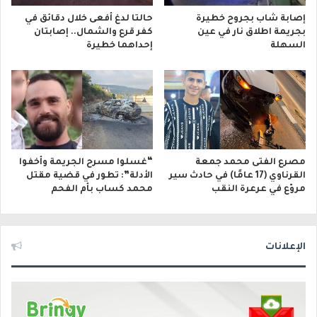
إصابة شاب بجروح خطيرة
حالتا لدغ أفعى خلال دقائق في
بجريمة اطلاق نار في عين
كفر قرع والشمال.. إصابتان
السهلة
إحداهما خطيرة
مصرع الفتى محمد جمعة
“غسلوا مسرح الجريمة وأخفوا
القرناوي (17 عامًا) في حادث سير
الأدلة”: تطور في قضية مقتل
مروّع في عرعرة النقب
محمد كساب بأم الفحم
الإعلانات