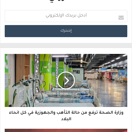
أ
د
خ
ل
ب
ر
ي
د
ك
ا
وزارة الصحة ترفع من حالة التأهب والجهوزية في كل انحاء
ل
البلاد
إ