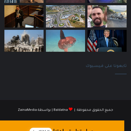
تابعونا على فيسبوك
جميع الحقوق محفوظة |
Baldatna
| بواسطة
ZainaMedia
فيسبوك
انستقرام