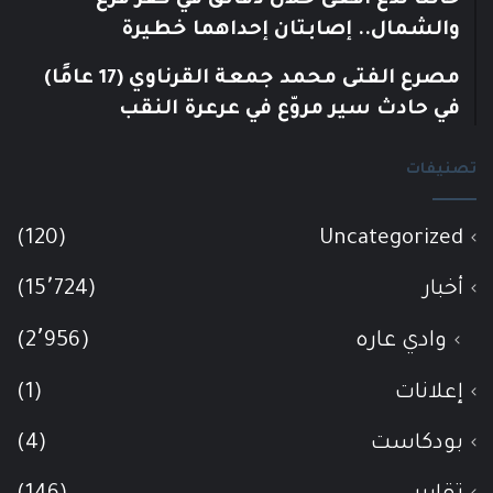
حالتا لدغ أفعى خلال دقائق في كفر قرع
والشمال.. إصابتان إحداهما خطيرة
مصرع الفتى محمد جمعة القرناوي (17 عامًا)
في حادث سير مروّع في عرعرة النقب
تصنيفات
(120)
Uncategorized
أخبار
(15٬724)
وادي عاره
(2٬956)
إعلانات
(1)
بودكاست
(4)