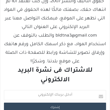
حقوق التأليف والنشر 2007، وإن كنت تعتقد أنه تم
انتهاك حقك، بصفتك مالكًا لهذه الحقوق في المواد
التي تظهر على الموقع، فيمكنك التواصل معنا عبر
البريد الإلكتروني على العنوان التالي:
bldtna3@gmail.com والطلب بالتوقف عن
استخدام المواد، مع ذكر اسمك الكامل ورقم هاتفك
وإرفاق تصوير للشاشة ورابط للصفحة ذات الصلة
على موقع بلدتنا. وشكرًا!
للاشتراك فى نشرة البريد
الالكتروني
أ
د