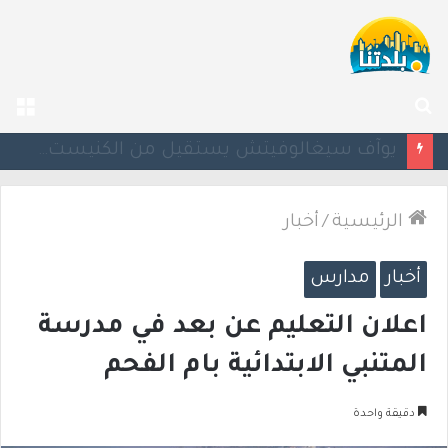
بحث
الق
عن
يوآف سيغالوفيتش يستقيل من الكنيست ويغادر “يش عتيد”.. وترقب لوجهته السياسية المقبلة
الرئيسية
/
أخبار
أخبار
مدارس
اعلان التعليم عن بعد في مدرسة
المتنبي الابتدائية بام الفحم
دقيقة واحدة