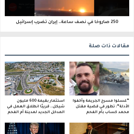
ر
و
250 صاروخا في نصف ساعة.. إيران تضرب إسرائيل
ن
ي
مقالات ذات صلة
“غسلوا مسرح الجريمة وأخفوا
استثمار بقيمة 600 مليون
الأدلة”: تطور في قضية مقتل
شيكل.. قريبًا انطلاق العمل في
محمد كساب بأم الفحم
المدخل الجديد لمدينة أم الفحم