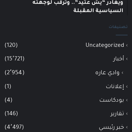
ويغادر “يش عتيد”.. وترقب لوجهته
السياسية المقبلة
تصنيفات
(120)
Uncategorized
أخبار
(15٬721)
وادي عاره
(2٬954)
إعلانات
(1)
بودكاست
(4)
تقارير
(146)
خبر رئيسي
(4٬497)