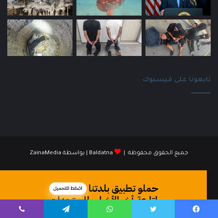
تابعونا على فيسبوك
جميع الحقوق محفوظة |
Baldatna
| بواسطة
ZainaMedia
فيسبوك
انستقرام