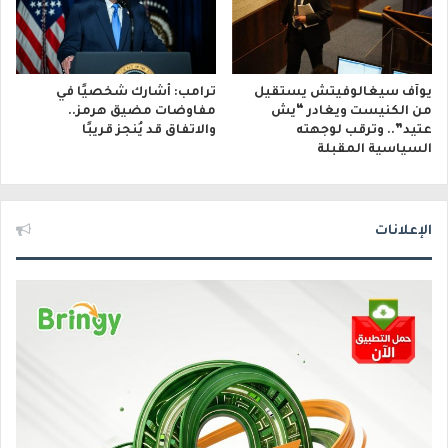
يوآف سيغالوفيتش يستقيل
ترامب: أشارك شخصيًا في
من الكنيست ويغادر “يش
مفاوضات مضيق هرمز..
عتيد”.. وترقب لوجهته
والاتفاق قد يُنجز قريبًا
السياسية المقبلة
الإعلانات