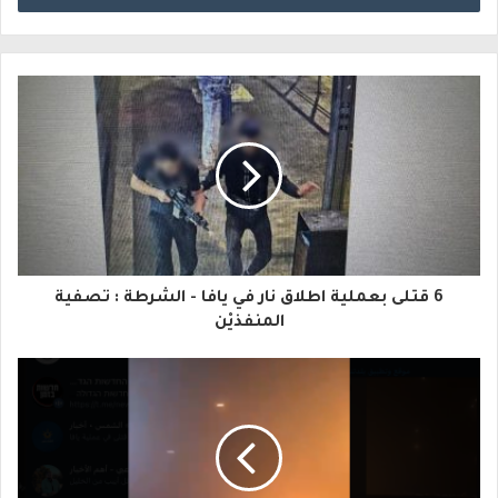
خ
ل
ب
ر
ي
د
ك
ا
6 قتلى بعملية اطلاق نار في يافا - الشرطة : تصفية
ل
المنفذيْن
إ
ل
ك
ت