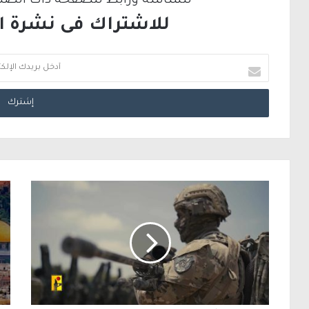
للشاشة ورابط للصفحة ذات الصلة ع
للاشتراك فى نشرة الب
أ
د
خ
ل
ب
ر
ي
د
ك
ا
ل