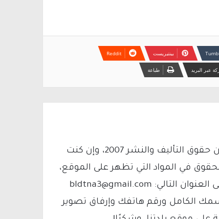
بينتيريست
ة عبر البريد
طباعة
يتم الاستخدام المواد وفقًا للمادة 27 أ من قانون حقوق التأليف والنشر 2007، وإن كنت
لحقوق في المواد التي تظهر على الموقع،
فيمكنك التواصل معنا عبر البريد الإلكتروني على العنوان التالي: bldtna3@gmail.com
سمك الكامل ورقم هاتفك وإرفاق تصوير