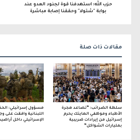
حزب الله: استهدفنا قوة لجنود العدو عند
إ
بوابة "شتولا" وحققنا إصابة مباشرة
ل
ك
ت
مقالات ذات صلة
ر
و
ن
ي
سلطة الضرائب: “تصاعد هجرة
مسؤول إسرائيلي: الحك
الأطباء وموظفي الهايتك يحرم
اللبنانية وافقت على و
إسرائيل من إيرادات ضريبية
الإسرائيلي داخل أراضيه
بمليارات الشواكل”