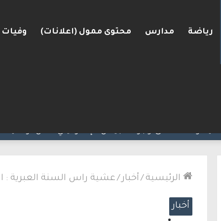
رياضة
مدارس
محتوى ممول (اعلانات)
وفيات
ضغط نحو اتفاق مع واشنطن
الرئيسية
/
أخبار
/
عشية راس السنة العبرية : الا
أخبار