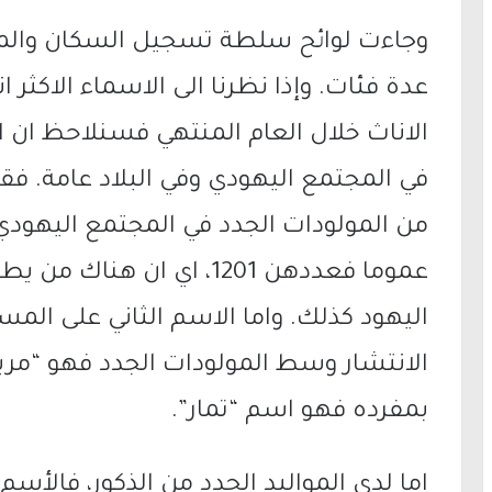
وجاءت لوائح سلطة تسجيل السكان والمه
عدة فئات. وإذا نظرنا الى الاسماء الاكثر 
الاناث خلال العام المنتهي فسنلاحظ ان ا
في المجتمع اليهودي وفي البلاد عامة. فق
عموما فعددهن 1201، اي ان ه
اليهود كذلك. واما الاسم الثاني على الم
الانتشار وسط المولودات الجدد فهو “مريم
بمفرده فهو اسم “تمار”.
اما لدى المواليد الجدد من الذكور، فالأسم