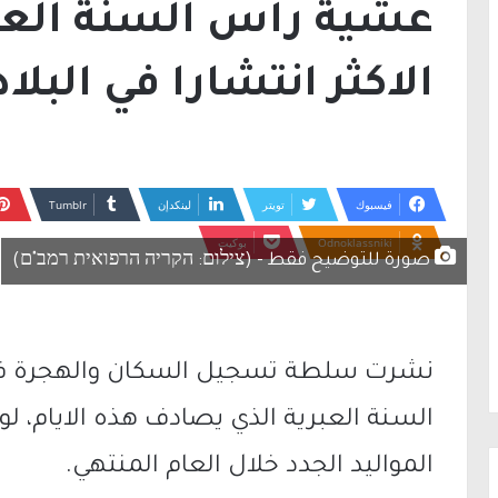
عشية راس السنة العبر
الاكثر انتشارا في البلاد
فيسبوك
تويتر
لينكدإن
Odnoklassniki
بوكيت
صورة للتوضيح فقط - (צילום: הקריה הרפואית רמב"ם)
نشرت سلطة تسجيل السكان والهجرة في
السنة العبرية الذي يصادف هذه الايام، لو
المواليد الجدد خلال العام المنتهي.