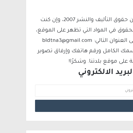
يتم الاستخدام المواد وفقًا للمادة 27 أ من قانون حقوق التأليف والنشر 2007، وإن كنت
لحقوق في المواد التي تظهر على الموقع،
فيمكنك التواصل معنا عبر البريد الإلكتروني على العنوان التالي: bldtna3@gmail.com
سمك الكامل ورقم هاتفك وإرفاق تصوير
لى موقع بلدتنا. وشكرًا!
ريد الالكتروني