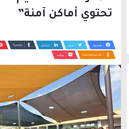
تحتوي أماكن آمنة”
فيسبوك
تويتر
لينكدإن
Odnoklassniki
بوكيت