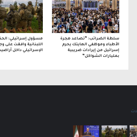
ن
ي
سلطة الضرائب: “تصاعد هجرة
مسؤول إسرائيلي: الحك
الأطباء وموظفي الهايتك يحرم
اللبنانية وافقت على و
إسرائيل من إيرادات ضريبية
الإسرائيلي داخل أراضيه
بمليارات الشواكل”
ات