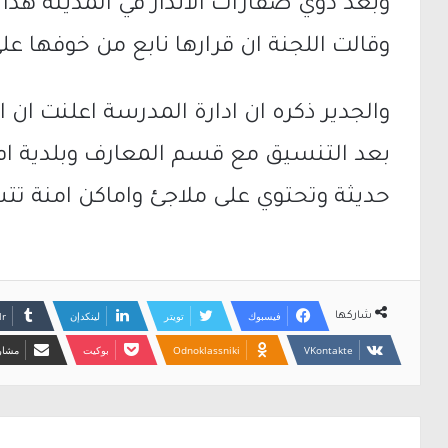
وبعد دوي صفارات الانذار في المدينة هذا
وقالت اللجنة ان قرارها نابع من خوفها 
والجدير ذكره ان ادارة المدرسة اعلنت ان ا
بعد التنسيق مع قسم المعارف وبلدية ام 
حديثة وتحتوي على ملاجئ واماكن امنة ت
فيسبوك
تويتر
لينكدإن
شاركها
Odnoklassniki
بوكيت
مشارك