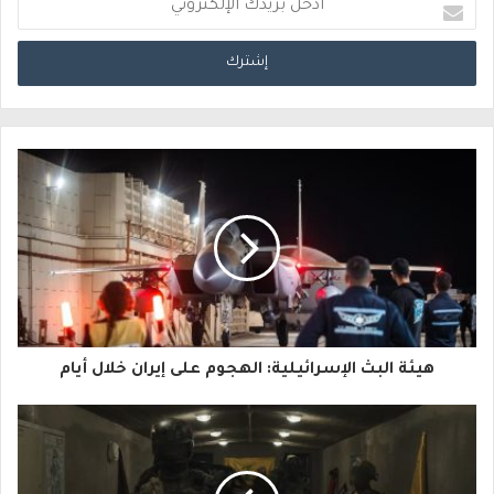
أ
د
خ
ل
ب
ر
ي
د
ك
ا
هيئة البث الإسرائيلية: الهجوم على إيران خلال أيام
ل
إ
ل