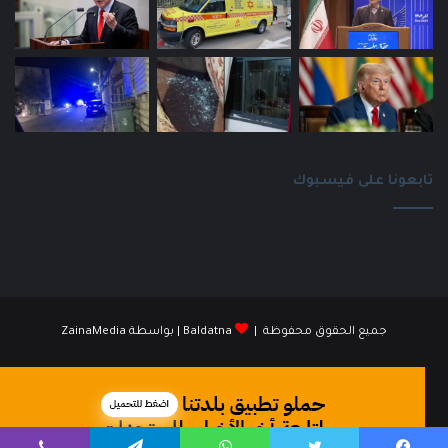
تابعونا على فيسبوك
جميع الحقوق محفوظة |
Baldatna
| بواسطة
ZainaMedia
فيسبوك
انستقرام