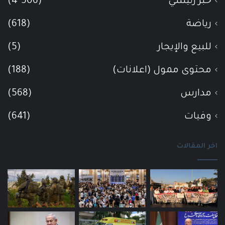
خبر رئيسي
(4٬506)
رياضة
(618)
للبيع والإيجار
(5)
محتوى ممول (اعلانات)
(188)
مدارس
(568)
وفيات
(641)
اخر المقالات