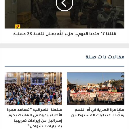
ك
ت
ر
و
قتلنا 17 جنديا اليوم... حزب الله يعلن تنفيذ 28 عملية
ن
ي
مقالات ذات صلة
مظاهرة قطرية في أم الفحم
سلطة الضرائب: “تصاعد هجرة
رفضًا لاعتداءات المستوطنين
الأطباء وموظفي الهايتك يحرم
إسرائيل من إيرادات ضريبية
بمليارات الشواكل”