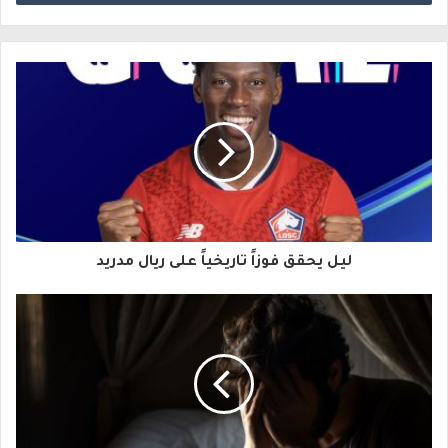
ل
ب
ر
ي
د
ك
ا
ليل يحقق فوزاً تاريخياً على ريال مدريد
ل
إ
ل
ك
ت