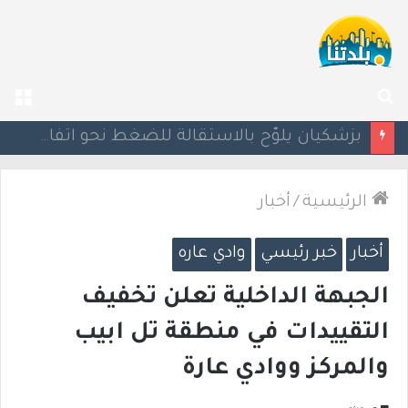
بحث
الق
عن
إصابة رجل(72 عامًا) إثر اصطدام مركبة بجدار في أم الفحم
الرئيسية
/
أخبار
أخبار
خبر رئيسي
وادي عاره
الجبهة الداخلية تعلن تخفيف
التقييدات في منطقة تل ابيب
والمركز ووادي عارة