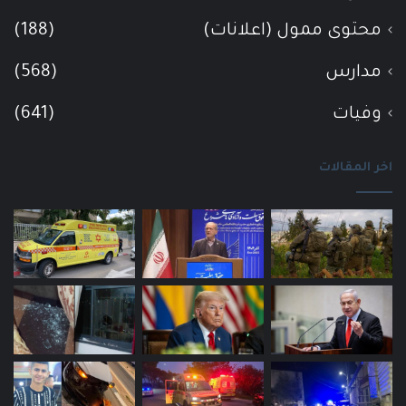
محتوى ممول (اعلانات)
(188)
مدارس
(568)
وفيات
(641)
اخر المقالات