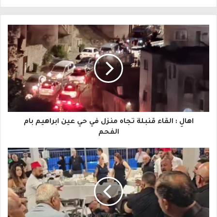
ل
ب
ر
ي
د
ك
ا
اهالِ : القاء قنبلة تجاه منزل في حي عين ابراهيم بام
ل
الفحم
إ
ل
ك
ت
ر