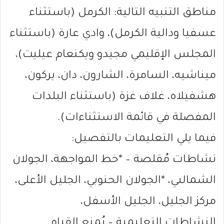
مناطق التنبيه التالية: الكرمل (باستثناء
عسفيا ودالية الكرمل)، وادي عارة (باستثناء
المجلس الإقليمي مجيدو ويكنعام عيليت)،
ميناشيه، السامرة، الشارون، دان، يركون،
هشفيلاه، غلاف غزة (باستثناء البلدات
المفصلة في قائمة الاستثناءات).
فيما يلي التعليمات بالتفصيل:
نشاطات مُقلصة – *خط المواجهة، الجولان
الشمالىي، *الجولان الحنوبي، الجليل الأعلى،
مركز الجليل، الجليل الأسفل،
النشاطات التعليمية – يُمنع القيام