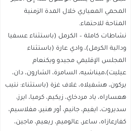
المحمي المعياري خلال المدة الزمنية
المتاحة للاحتماء.
نشاطات كاملة – الكرمل (باستثناء عسفيا
ودالية الكرمل)، وادي عارة (باستثناء
المجلس الإقليمي مجيدو ويكنعام
عيليت)،ميناشيه، السامرة، الشارون، دان،
يركون، هشفيلاه، غلاف غزة (باستثناء: نتيب
هعساراه، ياد مردخاي، زيكيم، كرميا، ايرز،
سديروت، ايفيم، جانيم، أور هنير، مفلاسيم،
كفارعازاه، ساعر، عالوميم، ريعيم، ماجين،