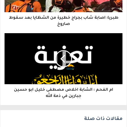
ك
ا
طبريا: اصابة شاب بجراح خطيرة من الشظايا بعد سقوط
ل
صاروخ
إ
ل
ك
ت
ر
و
ام الفحم : الشابة اخلاص مصطفى خليل ابو حسين
ن
جبارين في ذمة الله
ي
مقالات ذات صلة