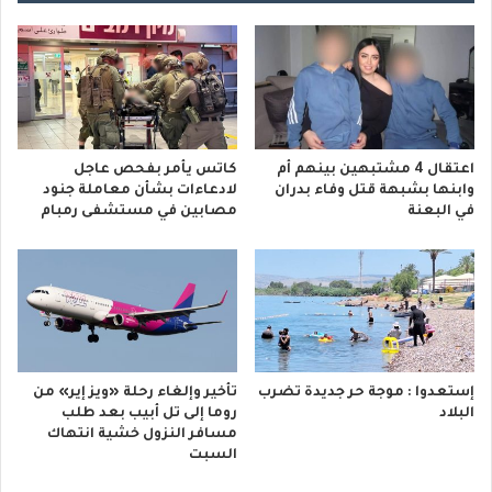
اعتقال 4 مشتبهين بينهم أم
كاتس يأمر بفحص عاجل
وابنها بشبهة قتل وفاء بدران
لادعاءات بشأن معاملة جنود
في البعنة
مصابين في مستشفى رمبام
إستعدوا : موجة حر جديدة تضرب
تأخير وإلغاء رحلة «ويز إير» من
البلاد
روما إلى تل أبيب بعد طلب
مسافر النزول خشية انتهاك
السبت