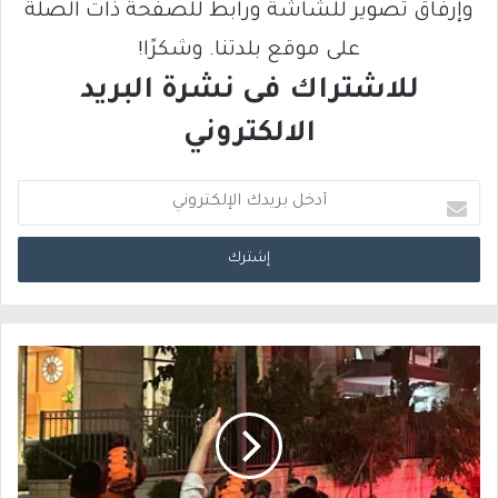
وإرفاق تصوير للشاشة ورابط للصفحة ذات الصلة
على موقع بلدتنا. وشكرًا!
للاشتراك فى نشرة البريد
الالكتروني
أ
د
خ
ل
ب
ر
ي
د