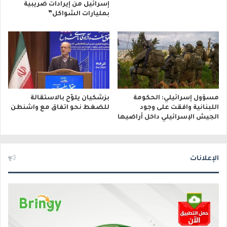
إسرائيل من إيرادات ضريبية
بمليارات الشواكل”
مسؤول إسرائيلي: الحكومة
بزشكيان يلوّح بالاستقالة
اللبنانية وافقت على وجود
للضغط نحو اتفاق مع واشنطن
الجيش الإسرائيلي داخل أراضيها
الإعلانات