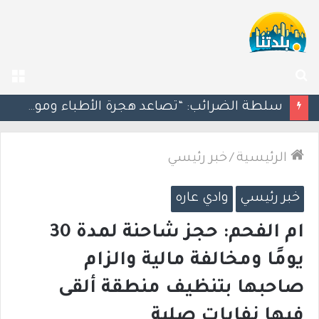
بحث
الق
عن
مسؤول إسرائيلي: الحكومة اللبنانية وافقت على وجود الجيش الإسرائيلي داخل أراضيها
الرئيسية
/
خبر رئيسي
خبر رئيسي
وادي عاره
ام الفحم: حجز شاحنة لمدة 30
يومًا ومخالفة مالية والزام
صاحبها بتنظيف منطقة ألقى
فيها نفايات صلبة