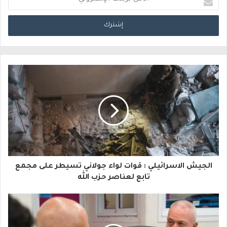
د
خ
ل
ب
ر
ي
د
ك
ا
الجيش الاسرائيلي : قوات لواء جولاني تسيطر على مجمع
ل
تابع لعناصر حزب الله
إ
ل