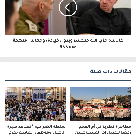
ك
ت
ر
و
غالانت: حزب الله منكسر وبدون قيادة، وحماس منهكة
ن
ومفككة
ي
مقالات ذات صلة
مظاهرة قطرية في أم الفحم
سلطة الضرائب: “تصاعد هجرة
رفضًا لاعتداءات المستوطنين
الأطباء وموظفي الهايتك يحرم