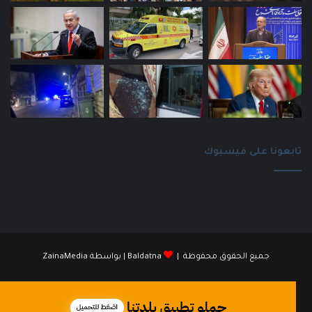
تابعونا على فيسبوك
جميع الحقوق محفوظة |
Baldatna
| بواسطة
ZainaMedia
فيسبوك
انستقرام