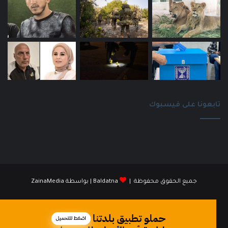
تابعونا على فيسبوك
جميع الحقوق محفوظة |
Baldatna
| بواسطة
ZainaMedia
فيسبوك
انستقرام