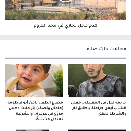
ت
ر
و
هدم محل تجاري في مجد الكروم
ن
ي
مقالات ذات صلة
جريمة قتل في المقيبلة.. مقتل
مصرع الطفل يامن أبو قرطومة
الشاب أيمن جرامنة بإطلاق نار
(عامان ونصف) إثر حادث دهس
والشرطة تحقق
مروّع في عرعرة.. والشرطة
تعتقل مشتبهًا