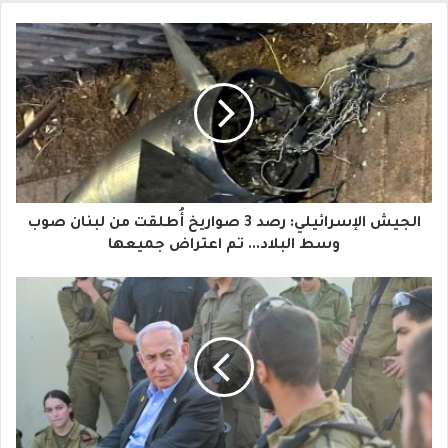
ب
ر
ي
د
ك
ا
الجيش الإسرائيلي: رصد 3 صواريخ أُطلقت من لبنان صوب
ل
وسط البلاد... تم اعتراض جميعها
إ
ل
ك
ت
ر