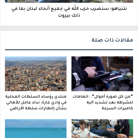
و
نتنياهو: سنضرب حزب الله في جميع أنحاء لبنان بما في
ن
ذلك بيروت
ي
مقالات ذات صلة
“من كل صورة أموال”.. اتهامات
منتدى رؤساء السلطات المحلية
للشرطة بعد تشديد آلية
في وادي عارة: نداء عاجل للأهالي
كاميرات السرعة
بشأن إخطارات سلطة الأراضي