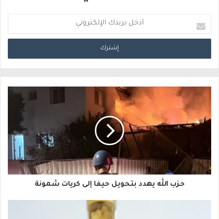
أ
د
خ
ل
ب
ر
ي
د
ك
ا
حزب الله يهدد بتحويل حيفا إلى كريات شمونة
ل
إ