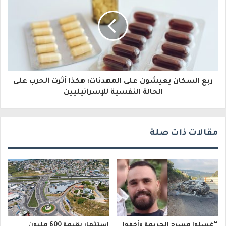
ل
ك
ت
ر
و
ربع السكان يعيشون على المهدئات: هكذا أثرت الحرب على
الحالة النفسية للإسرائيليين
ن
ي
مقالات ذات صلة
“غسلوا مسرح الجريمة وأخفوا
استثمار بقيمة 600 مليون