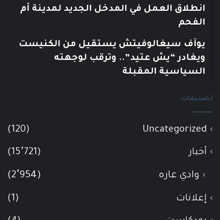
انطلاق العمل في المدخل الجديد لمدينة أم
الفحم
يوآف سيغالوفيتش يستقيل من الكنيست
ويغادر “يش عتيد”.. وترقب لوجهته
السياسية المقبلة
تصنيفات
(120)
Uncategorized
أخبار
(15٬721)
وادي عاره
(2٬954)
إعلانات
(1)