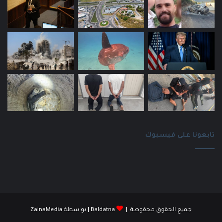
تابعونا على فيسبوك
جميع الحقوق محفوظة |
Baldatna
| بواسطة
ZainaMedia