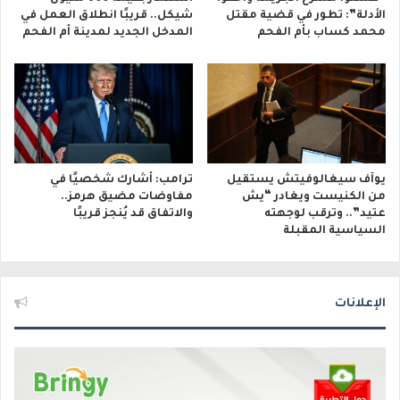
الأدلة”: تطور في قضية مقتل
شيكل.. قريبًا انطلاق العمل في
محمد كساب بأم الفحم
المدخل الجديد لمدينة أم الفحم
يوآف سيغالوفيتش يستقيل
ترامب: أشارك شخصيًا في
من الكنيست ويغادر “يش
مفاوضات مضيق هرمز..
عتيد”.. وترقب لوجهته
والاتفاق قد يُنجز قريبًا
السياسية المقبلة
الإعلانات