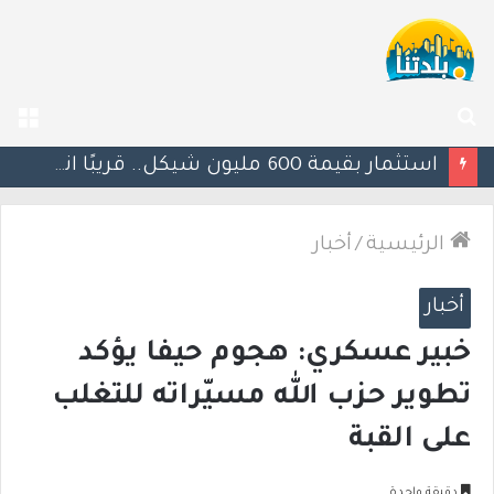
بحث
الق
عن
يوآف سيغالوفيتش يستقيل من الكنيست ويغادر “يش عتيد”.. وترقب لوجهته السياسية المقبلة
الرئيسية
/
أخبار
أخبار
خبير عسكري: هجوم حيفا يؤكد
تطوير حزب الله مسيّراته للتغلب
على القبة
دقيقة واحدة