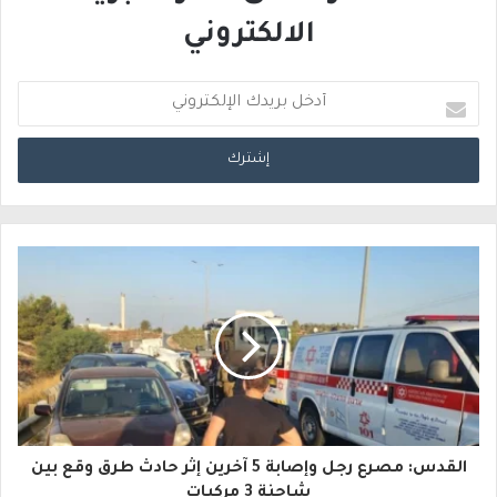
الالكتروني
أ
د
خ
ل
ب
ر
ي
د
ك
ا
القدس: مصرع رجل وإصابة 5 آخرين إثر حادث طرق وقع بين
ل
شاحنة 3 مركبات