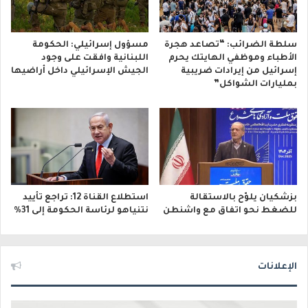
سلطة الضرائب: “تصاعد هجرة
مسؤول إسرائيلي: الحكومة
الأطباء وموظفي الهايتك يحرم
اللبنانية وافقت على وجود
إسرائيل من إيرادات ضريبية
الجيش الإسرائيلي داخل أراضيها
بمليارات الشواكل”
بزشكيان يلوّح بالاستقالة
استطلاع القناة 12: تراجع تأييد
للضغط نحو اتفاق مع واشنطن
نتنياهو لرئاسة الحكومة إلى 31%
الإعلانات