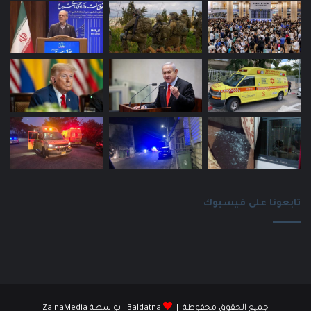
تابعونا على فيسبوك
جميع الحقوق محفوظة |
Baldatna
| بواسطة
ZainaMedia