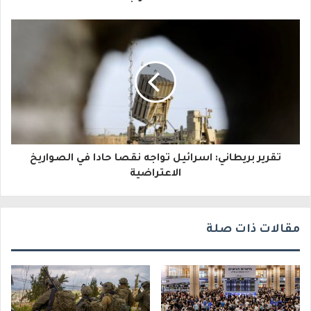
إ
ل
ك
ت
ر
و
تقرير بريطاني: اسرائيل تواجه نقصا حادا في الصواريخ
ن
الاعتراضية
ي
مقالات ذات صلة