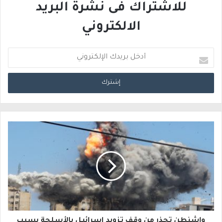
للاشتراك فى نشرة البريد
الالكتروني
أ
د
خ
ل
ب
ر
ي
د
ك
ا
واشنطن تحذر من وقف تزويد إسرائيل بالأسلحة بسبب