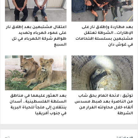
بعد مطاردة وإطلاق نار على
اعتقال مشتبهين بعد إطلاق نار
الإطارات.. الشرطة تعتقل
على عمود كهرباء وتهديد
مشتبهين بسلسلة اقتحامات
طواقم شركة الكهرباء في تل
في غوش دان
السبع
توثيق : لائحة اتهام بحق شاب
بعد العثور عليهما في مناطق
من الناصرة بعد ضبط مسدس
السلطة الفلسطينية.. أسدان
ألقاه خلال محاولته الفرار من
ينتقلان إلى ملجأ للحياة البرية
الشرطة
في جنوب أفريقيا