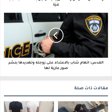
ل
غزة
إ
ل
ك
ت
ر
و
القدس: اتهام شاب بالاعتداء على زوجته وتهديدها بنشر
ن
صور عارية لها
ي
مقالات ذات صلة