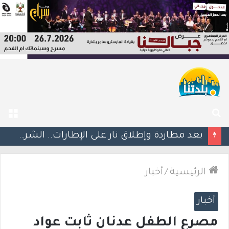
بحث
الق
عن
اعتقال مشتبهين بعد إطلاق نار على عمود كهرباء وتهديد طواقم شركة الكهرباء في تل السبع
الرئيسية
/
أخبار
أخبار
مصرع الطفل عدنان ثابت عواد