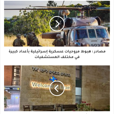
ب
ر
ي
د
ك
ا
مصادر : هبوط مروحيات عسكرية إسرائيلية بأعداد كبيرة
ل
في مختلف المستشفيات
إ
ل
ك
ت
ر
و