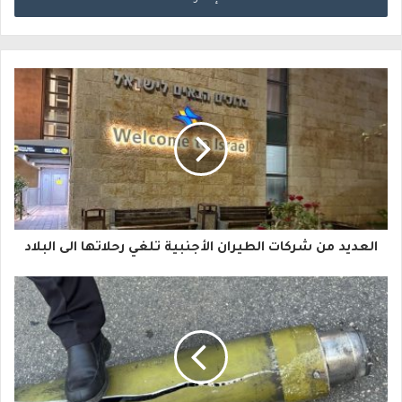
خ
ل
ب
ر
ي
د
ك
ا
العديد من شركات الطيران الأجنبية تلغي رحلاتها الى البلاد
ل
إ
ل
ك
ت