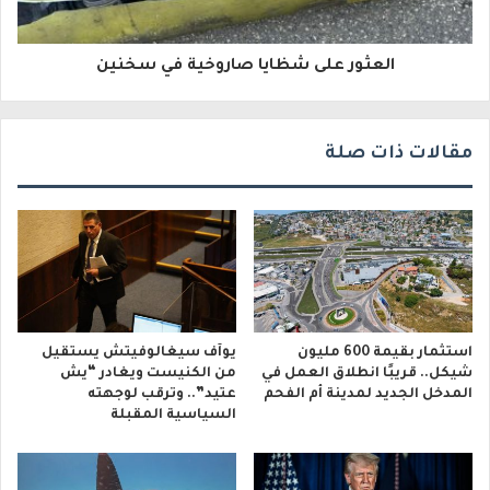
ر
و
العثور على شظايا صاروخية في سخنين
ن
ي
مقالات ذات صلة
استثمار بقيمة 600 مليون
يوآف سيغالوفيتش يستقيل
شيكل.. قريبًا انطلاق العمل في
من الكنيست ويغادر “يش
المدخل الجديد لمدينة أم الفحم
عتيد”.. وترقب لوجهته
السياسية المقبلة