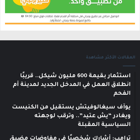
المقالات الأكثر مشاهدة
استثمار بقيمة 600 مليون شيكل.. قريبًا
انطلاق العمل في المدخل الجديد لمدينة أم
الفحم
يوآف سيغالوفيتش يستقيل من الكنيست
ويغادر “يش عتيد”.. وترقب لوجهته
السياسية المقبلة
ترامب: أشارك شخصيًا في مفاوضات مضيق