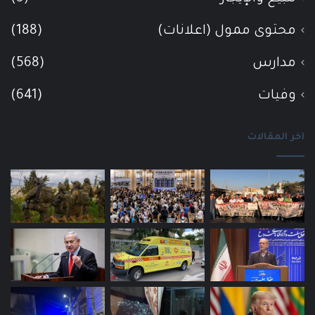
محتوى ممول (اعلانات)
(188)
مدارس
(568)
وفيات
(641)
اخر المقالات