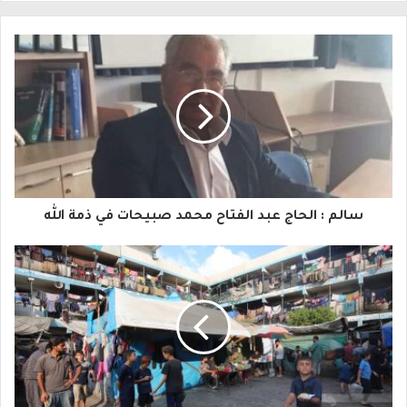
ل
ب
ر
ي
د
ك
ا
سالم : الحاج عبد الفتاح محمد صبيحات في ذمة الله
ل
إ
ل
ك
ت
ر