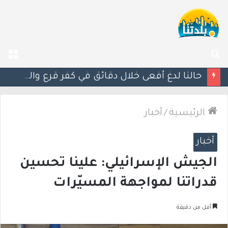
بحث
الق
عن
مصرع الفتى محمد جمعة القرناوي (17 عامًا) في حادث سير مروّع في عرعرة النقب
الرئيسية
/
أخبار
أخبار
الجيش الإسرائيلي: علينا تحسين
قدراتنا لمواجهة المسيّرات
أقل من دقيقة