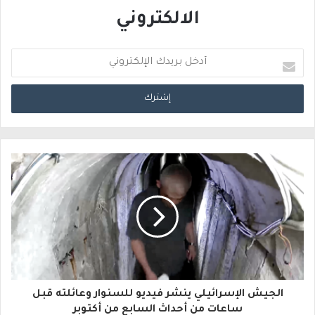
الالكتروني
أ
د
خ
ل
ب
ر
ي
د
ك
ا
الجيش الإسرائيلي ينشر فيديو للسنوار وعائلته قبل
ل
ساعات من أحداث السابع من أكتوبر