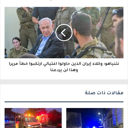
إ
ل
ك
ت
ر
و
نتنياهو: وكلاء إيران الذين حاولوا اغتيالي ارتكبوا خطأ مريرا
ن
وهذا لن يردعنا
ي
مقالات ذات صلة