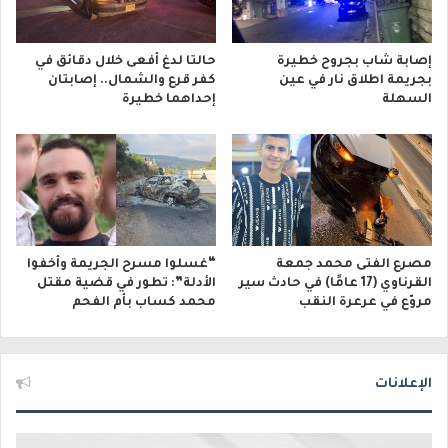
إصابة شاب بجروح خطيرة
حالتا لدغ أفعى خلال دقائق في
بجريمة اطلاق نار في عين
كفر قرع والشمال.. إصابتان
السهلة
إحداهما خطيرة
مصرع الفتى محمد جمعة
“غسلوا مسرح الجريمة وأخفوا
القرناوي (17 عامًا) في حادث سير
الأدلة”: تطور في قضية مقتل
مروّع في عرعرة النقب
محمد كساب بأم الفحم
الإعلانات