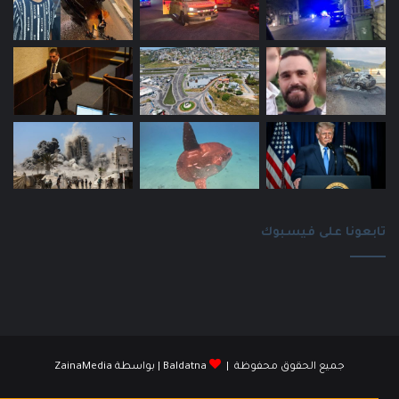
تابعونا على فيسبوك
جميع الحقوق محفوظة |
Baldatna
| بواسطة
ZainaMedia