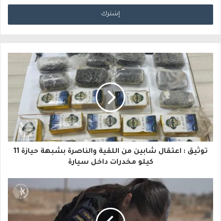
د
خ
ل
ب
ر
ي
د
ك
ا
توثيق : اعتقال شابين من اللقية والناصرة بشبهة حيازة 11
ل
كيلو مخدرات داخل سيارة
إ
ل
ك