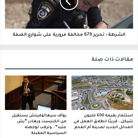
ت
ر
و
الشرطة : تحرير 679 مخالفة مرورية على شوارع الضفة
ن
ي
مقالات ذات صلة
استثمار بقيمة 600 مليون
يوآف سيغالوفيتش يستقيل
شيكل.. قريبًا انطلاق العمل في
من الكنيست ويغادر “يش
المدخل الجديد لمدينة أم الفحم
عتيد”.. وترقب لوجهته
السياسية المقبلة