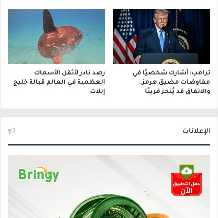
ترامب: أشارك شخصيًا في
رصد نادر لأثقل الأسماك
مفاوضات مضيق هرمز..
العظمية في العالم قبالة خليج
والاتفاق قد يُنجز قريبًا
إيلات
الإعلانات