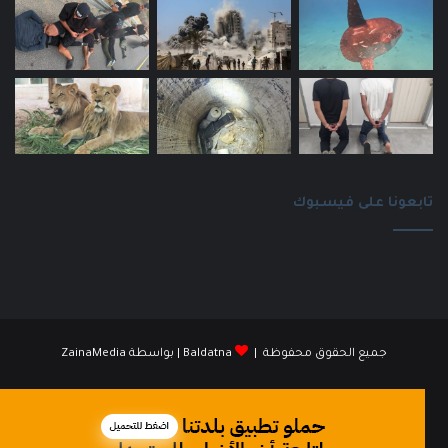
تابعونا على فيسبوك
جميع الحقوق محفوظة |
Baldatna
| بواسطة
ZainaMedia
فيسبوك
انستقرام