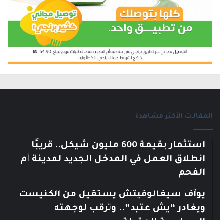
المقالات الأكثر مشاهدة
استثمار بقيمة 600 مليون شيكل.. قريبًا
انطلاق العمل في المدخل الجديد لمدينة أم
الفحم
يوآف سيغالوفيتش يستقيل من الكنيست
ويغادر “يش عتيد”.. وترقب لوجهته