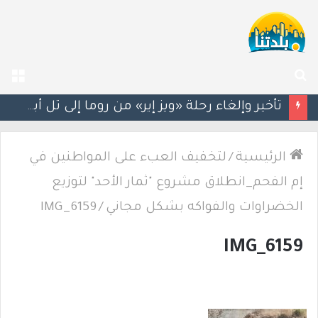
بحث
الق
عن
تأخير وإلغاء رحلة «ويز إير» من روما إلى تل أبيب بعد طلب مسافر النزول خشية انتهاك السبت
الرئيسية
/
لتخفيف العبء على المواطنين في
إم الفحم_انطلاق مشروع "ثمار الأحد" لتوزيع
الخضراوات والفواكه بشكل مجاني
/
IMG_6159
IMG_6159