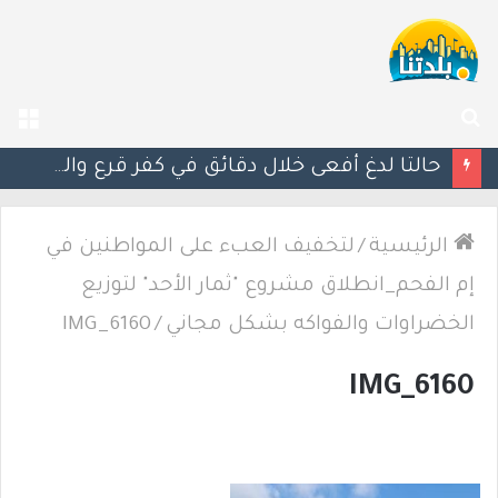
بحث
الق
عن
حالتا لدغ أفعى خلال دقائق في كفر قرع والشمال.. إصابتان إحداهما خطيرة
الرئيسية
/
لتخفيف العبء على المواطنين في
إم الفحم_انطلاق مشروع "ثمار الأحد" لتوزيع
الخضراوات والفواكه بشكل مجاني
/
IMG_6160
IMG_6160