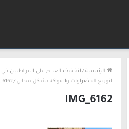
لكنيست ويغادر “يش عتيد”.. وترقب لوجهته السياسية
الرئيسية
/
لتخفيف العبء على المواطنين في إم
لتوزيع الخضراوات والفواكه بشكل مجاني
/
_6162
IMG_6162