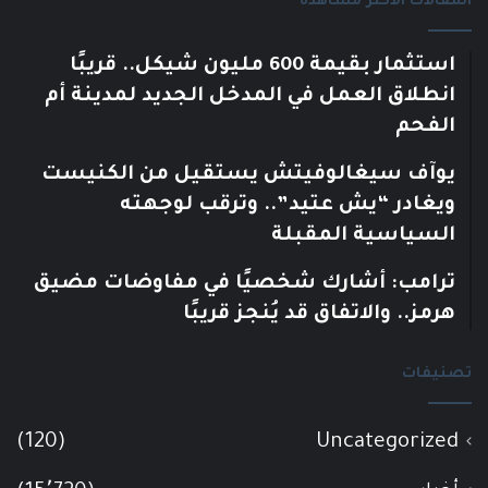
المقالات الأكثر مشاهدة
استثمار بقيمة 600 مليون شيكل.. قريبًا
انطلاق العمل في المدخل الجديد لمدينة أم
الفحم
يوآف سيغالوفيتش يستقيل من الكنيست
ويغادر “يش عتيد”.. وترقب لوجهته
السياسية المقبلة
ترامب: أشارك شخصيًا في مفاوضات مضيق
هرمز.. والاتفاق قد يُنجز قريبًا
تصنيفات
(120)
Uncategorized