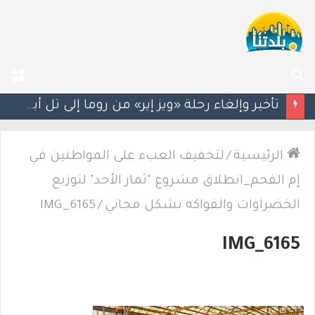
بحث
الق
عن
تأخير وإلغاء رحلة «ويز إير» من روما إلى تل أبيب بعد طلب مسافر النزول خشية انتهاك السبت
الرئيسية
/
لتخفيف العبء على المواطنين في
إم الفحم_انطلاق مشروع "ثمار الأحد" لتوزيع
الخضراوات والفواكه بشكل مجاني
/
IMG_6165
IMG_6165