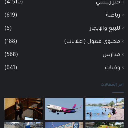
خبر رئيسي
(4٬510)
رياضة
(619)
للبيع والإيجار
(5)
محتوى ممول (اعلانات)
(188)
مدارس
(568)
وفيات
(641)
اخر المقالات