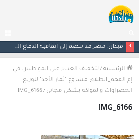
بحث
الق
عن
فيدان: مصر قد تنضم إلى اتفاقية الدفاع المشترك بين تركيا والسعودية وباكستان
الرئيسية
/
لتخفيف العبء على المواطنين في
إم الفحم_انطلاق مشروع "ثمار الأحد" لتوزيع
الخضراوات والفواكه بشكل مجاني
/
IMG_6166
IMG_6166