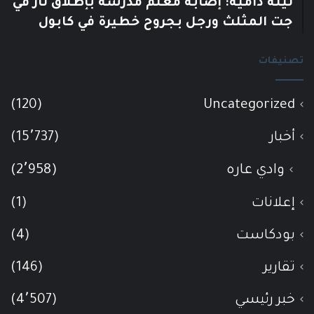
ليلة دامية: إصابة معلّم مدرسة بإطلاق نار في
جت المثلث ورجل بجروح خطيرة في كابول
تصنيفات
(120)
Uncategorized
أخبار
(15٬737)
وادي عاره
(2٬958)
إعلانات
(1)
بودكاست
(4)
تقارير
(146)
خبر رئيسي
(4٬507)