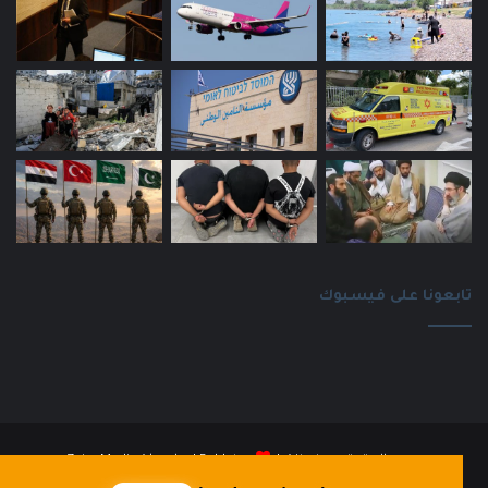
تابعونا على فيسبوك
جميع الحقوق محفوظة |
Baldatna
| بواسطة
ZainaMedia