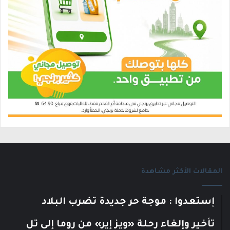
المقالات الأكثر مشاهدة
إستعدوا : موجة حر جديدة تضرب البلاد
تأخير وإلغاء رحلة «ويز إير» من روما إلى تل