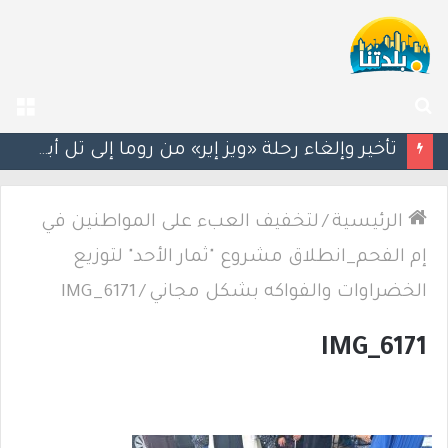
بحث
الق
عن
تأخير وإلغاء رحلة «ويز إير» من روما إلى تل أبيب بعد طلب مسافر النزول خشية انتهاك السبت
الرئيسية
/
لتخفيف العبء على المواطنين في
إم الفحم_انطلاق مشروع "ثمار الأحد" لتوزيع
الخضراوات والفواكه بشكل مجاني
/
IMG_6171
IMG_6171