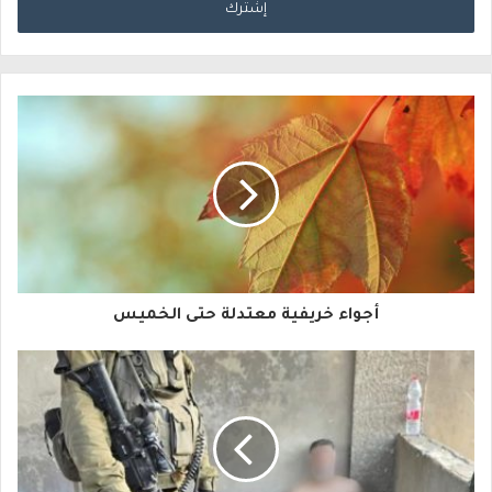
خ
ل
ب
ر
ي
د
ك
ا
أجواء خريفية معتدلة حتى الخميس
ل
إ
ل
ك
ت