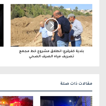
ر
ي
د
ك
ا
ل
بلدية كفرقرع: انطلاق مشروع خط مجمع
إ
تصريف مياه الصرف الصحي
ل
ك
ت
مقالات ذات صلة
ر
و
ن