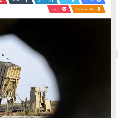
فيسبوك
تويتر
لينكدإن
Odnoklassniki
بوكيت