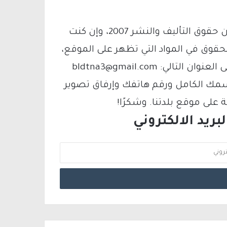
يتم الاستخدام المواد وفقًا للمادة 27 أ من قانون حقوق التأليف والنشر 2007، وإن كنت
لحقوق في المواد التي تظهر على الموقع،
فيمكنك التواصل معنا عبر البريد الإلكتروني على العنوان التالي: bldtna3@gmail.com
سمك الكامل ورقم هاتفك وإرفاق تصوير
لى موقع بلدتنا. وشكرًا!
ريد الالكتروني