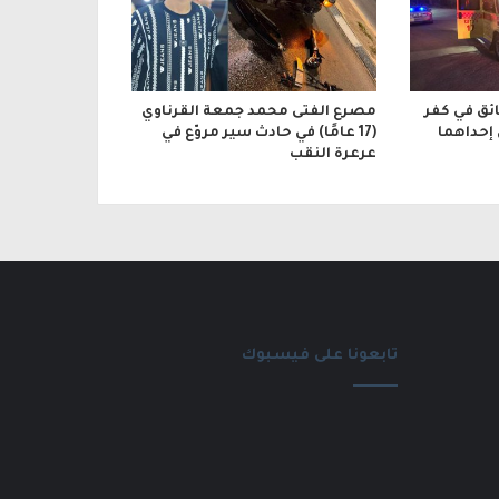
ائق في كفر
مصرع الفتى محمد جمعة القرناوي
 إحداهما
(17 عامًا) في حادث سير مروّع في
عرعرة النقب
تابعونا على فيسبوك