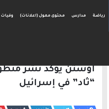
رياضة
مدارس
محتوى ممول (اعلانات)
وفيات
كفر قرع والشمال.. إصابتان إحداهما خطيرة
الرئيسية
/
أخبار
/
أوستن يؤكد نشر منظومة الدف
أخبار
أوستن يؤكد نشر منظوم
“ثاد” في إسرائيل