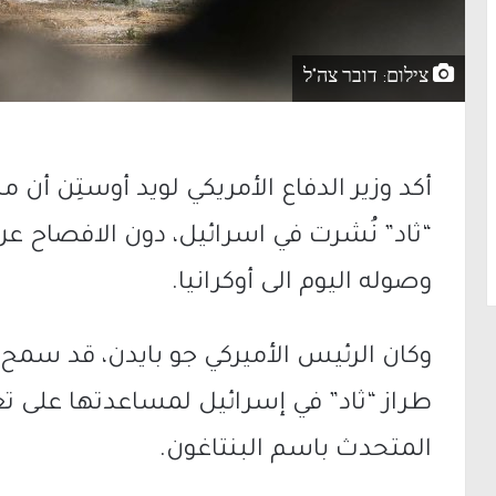
צילום: דובר צה"ל
أكد وزير الدفاع الأمريكي لويد أوستِن أن 
“ثاد” نُشرت في اسرائيل، دون الافصاح عن
وصوله اليوم الى أوكرانيا.
وكان الرئيس الأميركي جو بايدن، قد سم
طراز “ثاد” في إسرائيل لمساعدتها على تعز
المتحدث باسم البنتاغون.