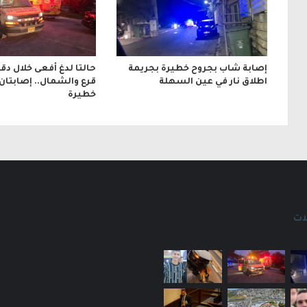
ي
إصابة شاب بجروح خطيرة بجريمة
حالتا لدغ أفعى خلال دق
اطلاق نار في عين السهلة
قرع والشمال.. إصابتان
خطيرة
ات