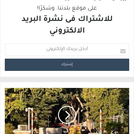
على موقع بلدتنا. وشكرًا!
للاشتراك فى نشرة البريد
الالكتروني
أ
د
خ
ل
ب
ر
ي
د
ك