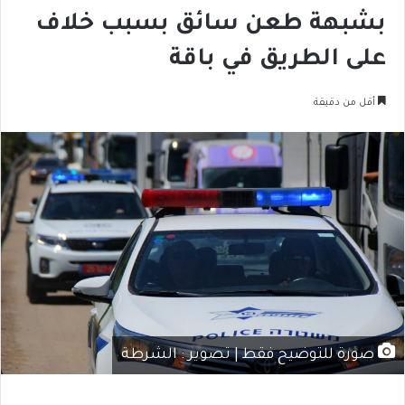
بشبهة طعن سائق بسبب خلاف
على الطريق في باقة
أقل من دقيقة
صورة للتوضيح فقط | تصوير : الشرطة