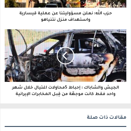
ا
حزب الله: نعلن مسؤوليتنا عن عملية قيسارية
ل
واستهداف منزل نتنياهو
إ
ل
ك
ت
ر
و
الجيش والشاباك : إحباط 5محاولات اغتيال خلال شهر
ن
واحد فقط كانت موجهّة من قِبل المخابرات الإيرانية
ي
مقالات ذات صلة