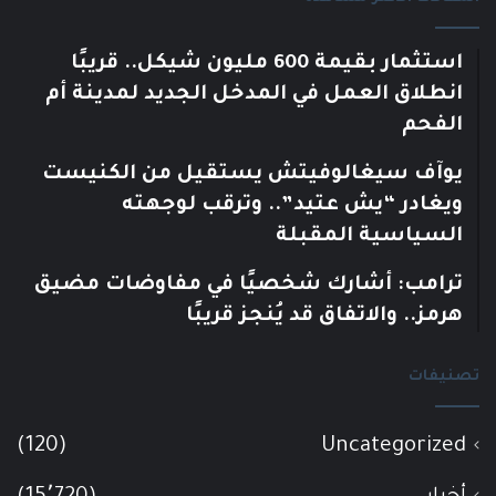
استثمار بقيمة 600 مليون شيكل.. قريبًا
انطلاق العمل في المدخل الجديد لمدينة أم
الفحم
يوآف سيغالوفيتش يستقيل من الكنيست
ويغادر “يش عتيد”.. وترقب لوجهته
السياسية المقبلة
ترامب: أشارك شخصيًا في مفاوضات مضيق
هرمز.. والاتفاق قد يُنجز قريبًا
تصنيفات
(120)
Uncategorized