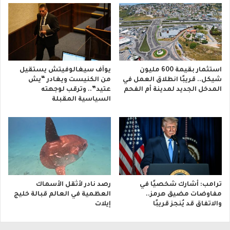
استثمار بقيمة 600 مليون
يوآف سيغالوفيتش يستقيل
شيكل.. قريبًا انطلاق العمل في
من الكنيست ويغادر “يش
المدخل الجديد لمدينة أم الفحم
عتيد”.. وترقب لوجهته
السياسية المقبلة
ترامب: أشارك شخصيًا في
رصد نادر لأثقل الأسماك
مفاوضات مضيق هرمز..
العظمية في العالم قبالة خليج
والاتفاق قد يُنجز قريبًا
إيلات