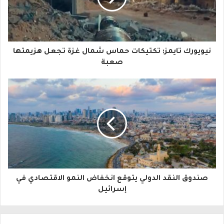
د
ك
ا
نيويورك تايمز: تكتيكات حماس شمال غزة تجعل هزيمتها
ل
صعبة
إ
ل
ك
ت
ر
و
صندوق النقد الدولي يتوقع انخفاض النمو الاقتصادي في
ن
إسرائيل
ي