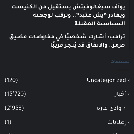
يوآف سيغالوفيتش يستقيل من الكنيست
ويغادر “يش عتيد”.. وترقب لوجهته
السياسية المقبلة
ترامب: أشارك شخصيًا في مفاوضات مضيق
هرمز.. والاتفاق قد يُنجز قريبًا
تصنيفات
(120)
Uncategorized
أخبار
(15٬720)
وادي عاره
(2٬953)
إعلانات
(1)