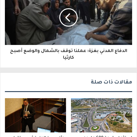
ل
ك
ت
ر
و
الدفاع المدني بغزة: عملنا توقف بالشمال والوضع أصبح
ن
كارثيا
ي
مقالات ذات صلة