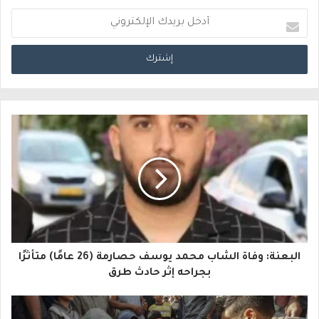
أ
د
خ
ل
ب
ر
ي
د
ك
ا
البعنة: وفاة الشاب محمد يوسف حصارمة (26 عامًا) متأثرًا
ل
بجراحه إثر حادث طرق
إ