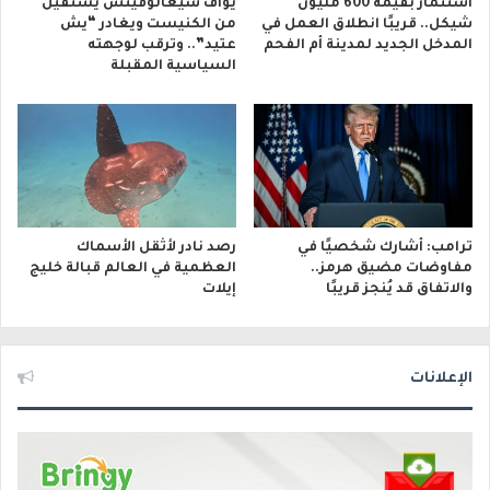
استثمار بقيمة 600 مليون
يوآف سيغالوفيتش يستقيل
شيكل.. قريبًا انطلاق العمل في
من الكنيست ويغادر “يش
المدخل الجديد لمدينة أم الفحم
عتيد”.. وترقب لوجهته
السياسية المقبلة
ترامب: أشارك شخصيًا في
رصد نادر لأثقل الأسماك
مفاوضات مضيق هرمز..
العظمية في العالم قبالة خليج
والاتفاق قد يُنجز قريبًا
إيلات
الإعلانات